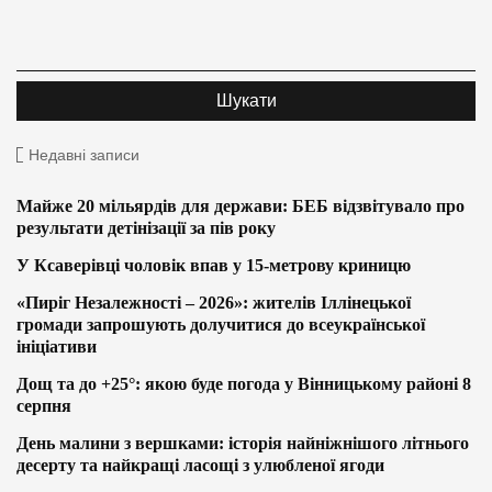
Недавні записи
Майже 20 мільярдів для держави: БЕБ відзвітувало про
результати детінізації за пів року
У Ксаверівці чоловік впав у 15-метрову криницю
«Пиріг Незалежності – 2026»: жителів Іллінецької
громади запрошують долучитися до всеукраїнської
ініціативи
Дощ та до +25°: якою буде погода у Вінницькому районі 8
серпня
День малини з вершками: історія найніжнішого літнього
десерту та найкращі ласощі з улюбленої ягоди