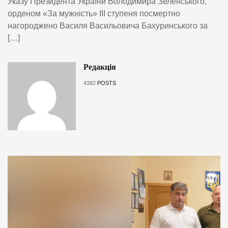
Указу Президента України Володимира Зеленського,
орденом «За мужність» ІІІ ступеня посмертно
нагороджено Василя Васильовича Бахуринського за
[…]
Редакція
4382
POSTS