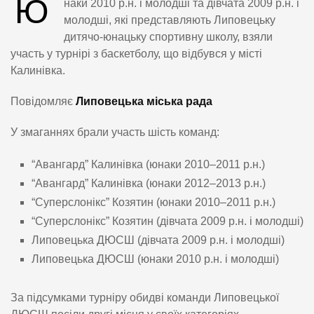
Ю
наки 2010 р.н. і молодші та дівчата 2009 р.н. і
молодші, які представляють Липовецьку
дитячо-юнацьку спортивну школу, взяли
участь у турнірі з баскетболу, що відбувся у місті
Калинівка.
Повідомляє
Липовецька міська рада
У змаганнях брали участь шість команд:
“Авангард” Калинівка (юнаки 2010–2011 р.н.)
“Авангард” Калинівка (юнаки 2012–2013 р.н.)
“Суперслонікс” Козятин (юнаки 2010–2011 р.н.)
“Суперслонікс” Козятин (дівчата 2009 р.н. і молодші)
Липовецька ДЮСШ (дівчата 2009 р.н. і молодші)
Липовецька ДЮСШ (юнаки 2010 р.н. і молодші)
За підсумками турніру обидві команди Липовецької