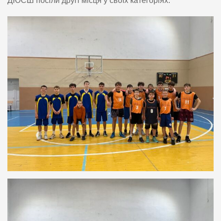
ДЮСШ посіли другі місця у своїх категоріях.