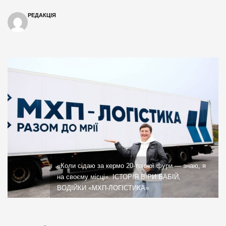
РЕДАКЦІЯ
«Коли сідаю за кермо 20-тонної фури — знаю, я
на своєму місці». ІСТОРІЯ ВІРИ БАБІЙ,
ВОДІЙКИ «МХП-ЛОГІСТИКА»