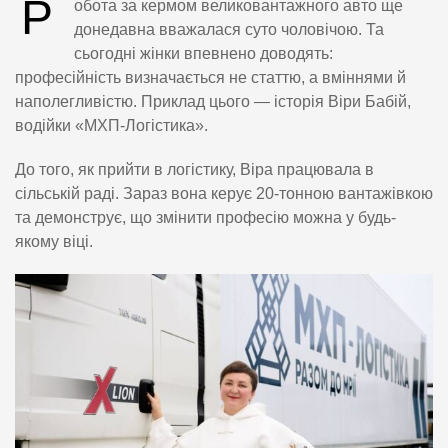
Р
обота за кермом великовантажного авто ще
донедавна вважалася суто чоловічою. Та
сьогодні жінки впевнено доводять:
професійність визначається не статтю, а вміннями й
наполегливістю. Приклад цього — історія Віри Бабій,
водійки «МХП-Логістика».
До того, як прийти в логістику, Віра працювала в
сільській раді. Зараз вона керує 20-тонною вантажівкою
та демонструє, що змінити професію можна у будь-
якому віці.