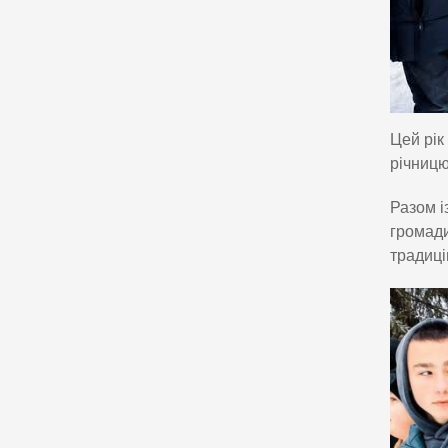
Цей рік
річницю
Разом і
громади
традиці