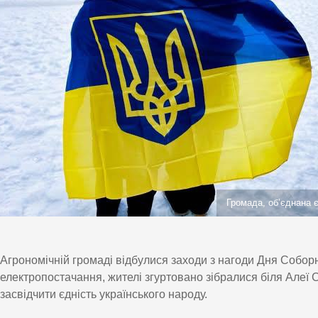
Громада, об’єднана 
Агрономічній громаді відбулися заходи з нагоди Дня Соборн
електропостачання, жителі згуртовано зібралися біля Алеї 
засвідчити єдність українського народу.