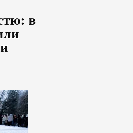
стю: в
или
ни