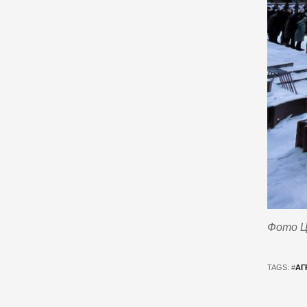
Фото Це
TAGS: #
АГ