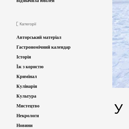
відзначила ювілей
Категорії
Авторський матеріал
Гастрономічний календар
Історія
Їж з користю
Кримінал
Кулінарія
Культура
У
Мистецтво
Некрологи
Новини