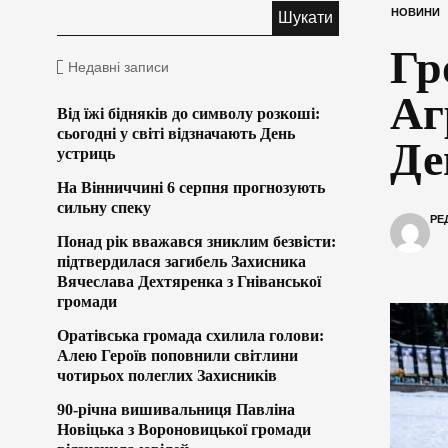
НОВИНИ
Гр
Недавні записи
Аг
Від їжі бідняків до символу розкоші:
сьогодні у світі відзначають День
Де
устриць
На Вінниччині 6 серпня прогнозують
сильну спеку
РЕ
Понад рік вважався зниклим безвісти:
підтвердилася загибель Захисника
Вячеслава Дехтяренка з Гніванської
громади
Оратівська громада схилила голови:
Алею Героїв поповнили світлини
чотирьох полеглих Захисників
90-річна вишивальниця Павліна
Новіцька з Вороновицької громади