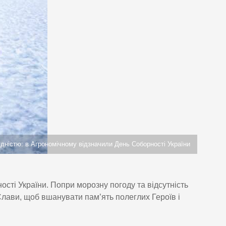
єдністю: в Агрономічному відзначили День Соборності України
ості України. Попри морозну погоду та відсутність
Слави, щоб вшанувати пам’ять полеглих Героїв і