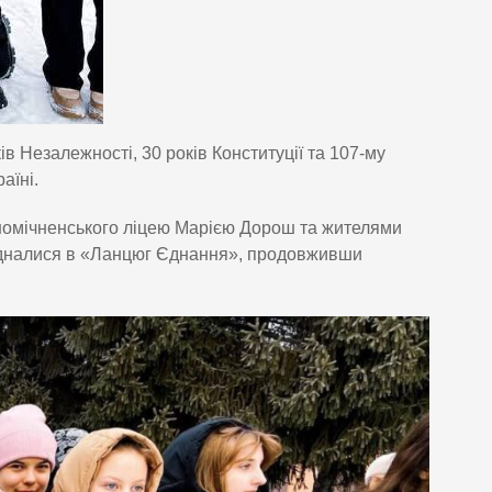
ів Незалежності, 30 років Конституції та 107-му
аїні.
ономічненського ліцею Марією Дорош та жителями
’єдналися в «Ланцюг Єднання», продовживши