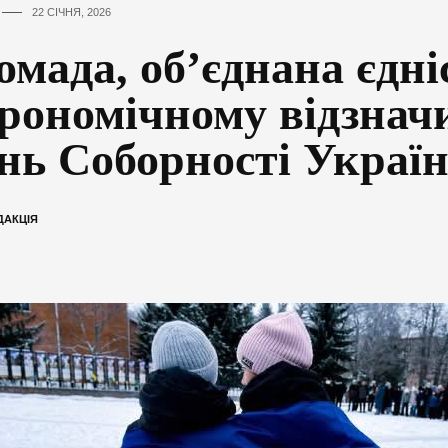
22 СІЧНЯ, 2026
омада, об’єднана єдні
рономічному відзнач
нь Соборності Украї
ДАКЦІЯ