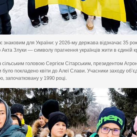
 є знаковим для України: у 2026-му держава відзначає 35 рок
 Акта Злуки — символу прагнення українців жити в єдиній кр
з сільським головою Сергієм Сітарським, президентом Агр
 було покладено квіти до Алеї Слави. Учасники заходу об
ю, започатковану у 1990 році.