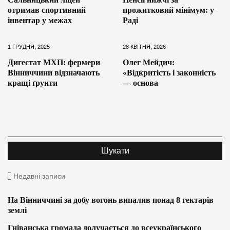
отримав спортивний
прожитковий мінімум: у
інвентар у межах
Раді
1 ГРУДНЯ, 2025
28 КВІТНЯ, 2026
Дигестат МХП: фермери
Олег Мейдич:
Вінниччини відзначають
«Відкритість і законність
кращі ґрунти
— основа
Недавні записи
На Вінниччині за добу вогонь випалив понад 8 гектарів
землі
Гніванська громада долучається до всеукраїнського