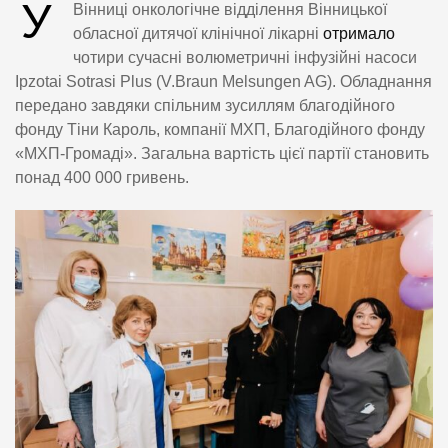
У
Вінниці онкологічне відділення Вінницької
обласної дитячої клінічної лікарні
отримало
чотири сучасні волюметричні інфузійні насоси
Ipzotai Sotrasi Plus (V.Braun Melsungen AG). Обладнання
передано завдяки спільним зусиллям благодійного
фонду Тіни Кароль, компанії МХП, Благодійного фонду
«МХП-Громаді». Загальна вартість цієї партії становить
понад 400 000 гривень.