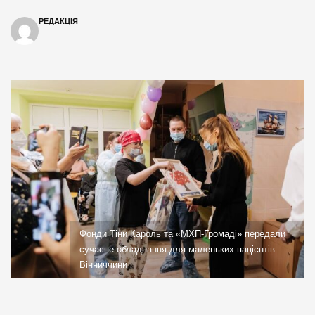
РЕДАКЦІЯ
Фонди Тіни Кароль та «МХП-Громаді» передали
сучасне обладнання для маленьких пацієнтів
Вінниччини