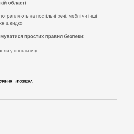
кій області
трапляють на постільні речі, меблі чи інші
же швидко.
имуватися простих правил безпеки:
сли у попільниці.
УРІННЯ
#
ПОЖЕЖА