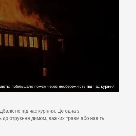
гають: побільшало пожеж через необережність під час куріння
балістю під час куріння. Це одна з
ь до отруєння димом, важких травм або навіть