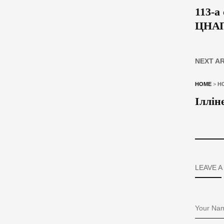
113-а
ЦНА
NEXT A
HOME
>
Н
Іллін
LEAVE A