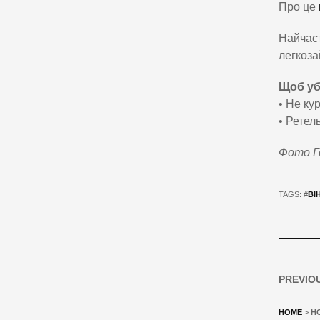
Про це
Найчаст
легкоза
Щоб уб
• Не ку
• Ретел
Фото Го
TAGS: #
ВІ
PREVIO
HOME
>
Н