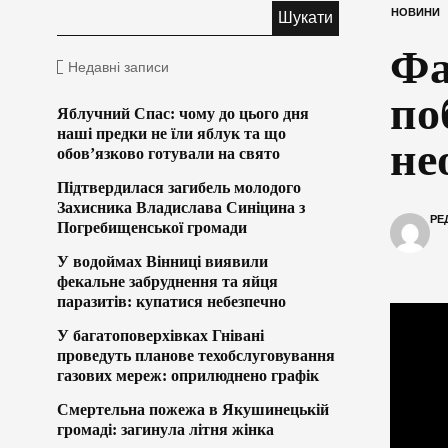
НОВИНИ
Фа
Недавні записи
по
Яблучний Спас: чому до цього дня
наші предки не їли яблук та що
не
обов’язково готували на свято
Підтвердилася загибель молодого
Захисника Владислава Синіцина з
РЕ
Погребищенської громади
У водоймах Вінниці виявили
фекальне забруднення та яйця
паразитів: купатися небезпечно
У багатоповерхівках Гнівані
проведуть планове техобслуговування
газових мереж: оприлюднено графік
Смертельна пожежа в Якушинецькій
громаді: загинула літня жінка