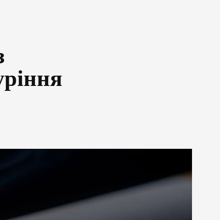
з
уріння