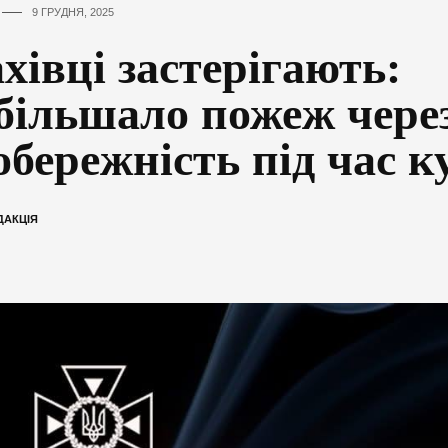
9 ГРУДНЯ, 2025
хівці застерігають:
більшало пожеж чере
обережність під час к
ДАКЦІЯ