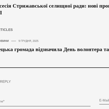
 сесія Стрижавської селищної ради: нові про
П
RTICLES
ОВИНИ
9 ГРУДНЯ, 2025
ецька громада відзначила День волонтера т
 REPLY