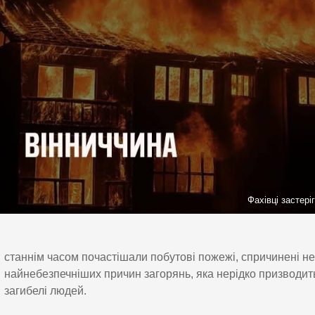
Фахівці застері
станнім часом почастішали побутові пожежі, спричинені нед
найнебезпечніших причин загорянь, яка нерідко призводит
загибелі людей.