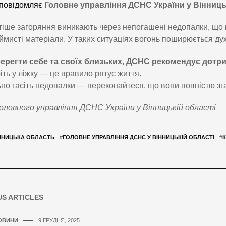
повідомляє
Головне управління ДСНС України у Вінниць
іше загоряння виникають через непогашені недопалки, що по
ймисті матеріали. У таких ситуаціях вогонь поширюється ду
ерегти себе та своїх близьких, ДСНС рекомендує дотр
ріть у ліжку — це правило рятує життя.
ьно гасіть недопалки — переконайтеся, що вони повністю зга
ловного управління ДСНС України у Вінницькій області
ННИЦЬКА ОБЛАСТЬ
#
ГОЛОВНЕ УПРАВЛІННЯ ДСНС У ВІННИЦЬКІЙ ОБЛАСТІ
#
К
US ARTICLES
ОВИНИ
9 ГРУДНЯ, 2025