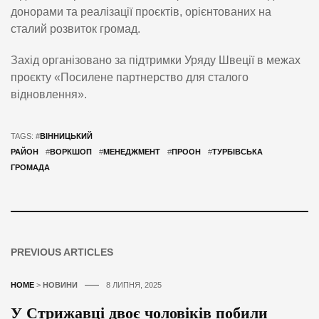
донорами та реалізації проєктів, орієнтованих на
сталий розвиток громад.
Захід організовано за підтримки Уряду Швеції в межах
проєкту «Посилене партнерство для сталого
відновлення».
TAGS: #
ВІННИЦЬКИЙ
РАЙОН
#
ВОРКШОП
#
МЕНЕДЖМЕНТ
#
ПРООН
#
ТУРБІВСЬКА
ГРОМАДА
PREVIOUS ARTICLES
HOME
>
НОВИНИ
8 ЛИПНЯ, 2025
У Стрижавці двоє чоловіків побили