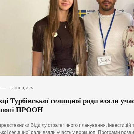
8 ЛИПНЯ, 2025
ці Турбівської селищної ради взяли уча
шопі ПРООН
редставники Відділу стратегічного планування, інвестицій 
ької селищної ради взяли участь у воркшопі Програми розв