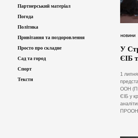
Партнерський матеріал
Погода
Політика
НОВИНИ
Привітання та поздоровлення
У Ст
Просто про складне
ЄІБ 
Сад та город
Спорт
1 липня
Тексти
предста
ООН (ПР
ЄІБ у к
аналіти
ПРООН 