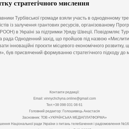
итку стратегічного мислення
вники Турбівської громади взяли участь в одноденному тре
істів із залучення грантових ресурсів, організованому Про
ООН) в Україні за підтримки Уряду Швеції. Повідомляє Тур
 рада Одноденний захід, що пройшов під назвою «Мислити я
ати інноваційні проєкти місцевого економічного розвитку, 
», був присвячений формуванню стратегічного підходу до м
Контакти редакції:
Email: vinnychchyna.online@gmail.com
Тел:+38 098 031 08 61
Головний редактор: Голошивець Анастасія
Засновник: ТОВ «УКРАЇНСЬКА МЕДІАПЛАТФОРМА»
шення Національної ради України з питань телебачення і радіомовлення №1