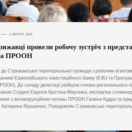
4 ЛИПНЯ, 2025
рижавці провели робочу зустріч з предс
та ПРООН
 до Стрижавської територіальної громади з робочим візитом
вники Європейського інвестиційного банку (ЄІБ) та Програ
ООН). До складу делегації увійшли голова регіонального 
раїнах Східної Європи Крістіна Мікулова, експертка з інжене
киня з антикорупційних питань ПРООН Галина Кудра та пре
Катерина Ярошенко. Повідомляє Стрижавська територіаль