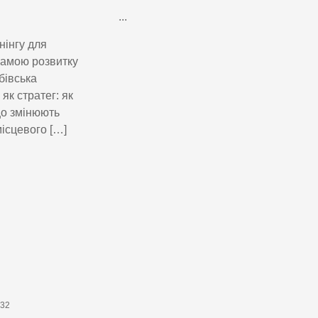
...
нінгу для
грамою розвитку
бівська
к стратег: як
що змінюють
ісцевого […]
632