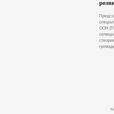
розв
Предста
спеціал
ООН (ПР
селищна
створюв
громади
Рі