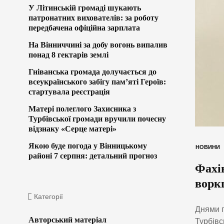
У Літинській громаді шукають
патронатних вихователів: за роботу
передбачена офіційна зарплата
На Вінниччині за добу вогонь випалив
понад 8 гектарів землі
Гніванська громада долучається до
всеукраїнського забігу пам’яті Героїв:
стартувала реєстрація
Матері полеглого Захисника з
Турбівської громади вручили почесну
відзнаку «Серце матері»
Якою буде погода у Вінницькому
НОВИНИ
районі 7 серпня: детальний прогноз
Фахів
ворк
Категорії
Днями п
Авторський матеріал
Турбівс