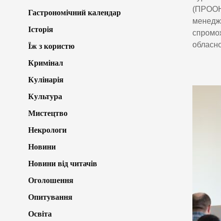
(ПРООН)
Гастрономічний календар
менеджм
Історія
спромож
обласно
Їж з користю
Кримінал
Кулінарія
Культура
Мистецтво
Некрологи
Новини
Новини від читачів
Оголошення
Опитування
Освіта