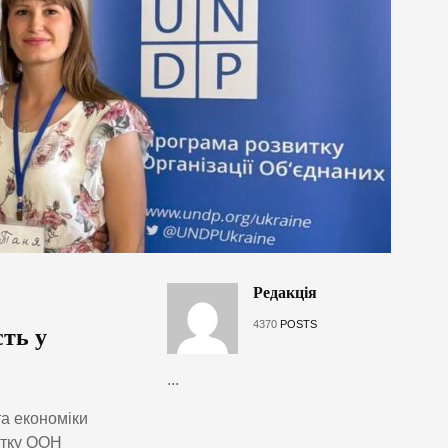
Редакція
4370
POSTS
сть у
...
та економіки
итку ООН