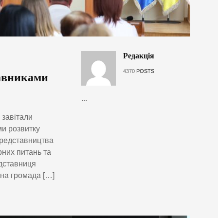
Редакція
4370
POSTS
тавниками
...
 завітали
ми розвитку
представництва
рних питань та
дставниця
на громада […]