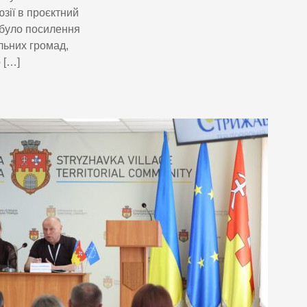
зії в проєктний
 було посилення
льних громад,
 […]