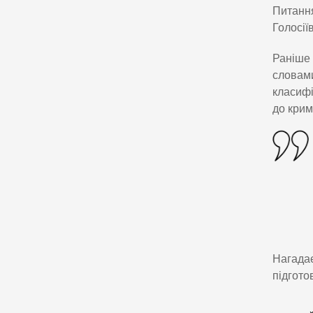
Питання
Голосії
Раніше 
словами
класифі
до крим
Нагадає
підгото