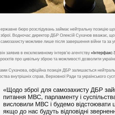
ержавне бюро розслідувань займає нейтральну позицію що
зброї. Водночас директор ДБР Олексій Сухачов вважає, що
самозахисту можливе лише після завершення війни та за 
він заявив в ексклюзивному інтерв’ю агентству
«Інтерфакс-
роєктів про цивільну зброю та можливості дозволити україн
ами Сухачова, офіційна позиція ДБР залишається нейтральн
рства внутрішніх справ, Верховної Ради та українського сусп
«Щодо зброї для самозахисту ДБР зай
питання МВС, парламенту і суспільств
висловили МВС і будемо відстоювати ц
якщо до нас будуть відповідні звернен