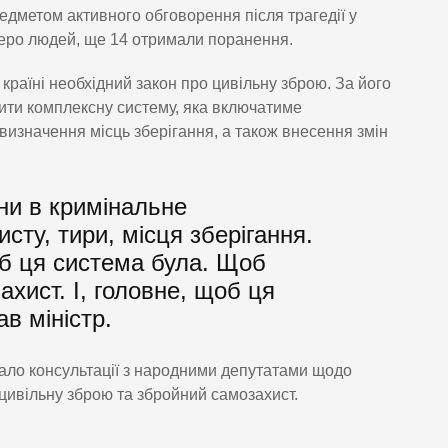
редметом активного обговорення після трагедії у
меро людей, ще 14 отримали поранення.
країні необхідний закон про цивільну зброю. За його
ити комплексну систему, яка включатиме
визначення місць зберігання, а також внесення змін
ни в кримінальне
сту, тири, місця зберігання.
об ця система була. Щоб
хист. І, головне, щоб ця
в міністр.
чало консультації з народними депутатами щодо
 цивільну зброю та збройний самозахист.