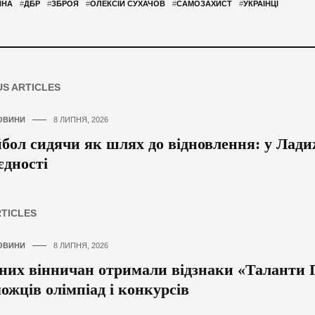
ЙНА
#
ДБР
#
ЗБРОЯ
#
ОЛЕКСІЙ СУХАЧОВ
#
САМОЗАХИСТ
#
УКРАЇНЦІ
US ARTICLES
ОВИНИ
8 ЛИПНЯ, 2026
бол сидячи як шлях до відновлення: у Ладиж
єдності
RTICLES
ОВИНИ
8 ЛИПНЯ, 2026
них вінничан отримали відзнаки «Таланти П
ожців олімпіад і конкурсів