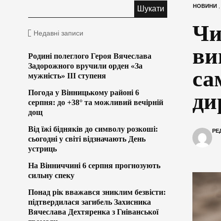
НОВИНИ
Чи
Недавні записи
ви
Родині полеглого Героя Вячеслава
Задорожного вручили орден «За
са
мужність» ІІІ ступеня
Погода у Вінницькому районі 6
ди
серпня: до +38° та можливий вечірній
дощ
Від їжі бідняків до символу розкоші:
РЕ
сьогодні у світі відзначають День
устриць
На Вінниччині 6 серпня прогнозують
сильну спеку
Понад рік вважався зниклим безвісти:
підтвердилася загибель Захисника
Вячеслава Дехтяренка з Гніванської