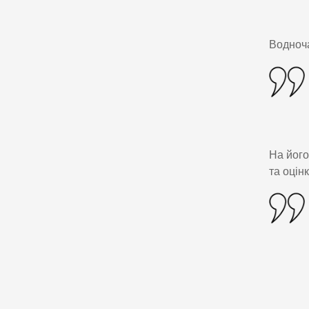
Водноча
На його
та оцін