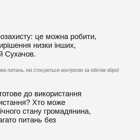
озахисту: це можна робити,
ирішення низки інших,
й Сухачов.
х питань, які стосуються контролю за обігом зброї
 готове до використання
ористання? Хто може
гічного стану громадянина,
агато питань без