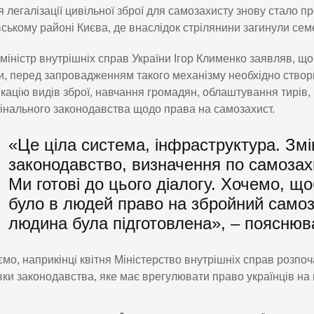
 легалізації цивільної зброї для самозахисту знову стало п
вському районі Києва, де внаслідок стрілянини загинули се
міністр внутрішніх справ України Ігор Клименко заявляв, що 
, перед запровадженням такого механізму необхідно створ
кацію видів зброї, навчання громадян, облаштування тирів, 
інального законодавства щодо права на самозахист.
«Це ціла система, інфраструктура. Змі
законодавство, визначення по самозахи
Ми готові до цього діалогу. Хочемо, щ
було в людей право на збройний самоза
людина була підготовлена», – пояснюва
мо, наприкінці квітня Міністерство внутрішніх справ розпо
вки законодавства, яке має врегулювати право українців на