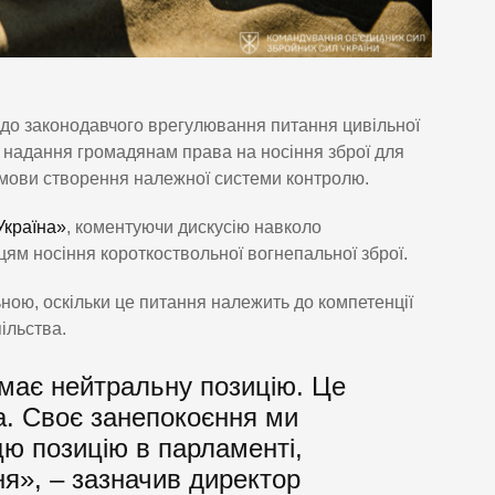
до законодавчого врегулювання питання цивільної
 надання громадянам права на носіння зброї для
умови створення належної системи контролю.
Україна»
, коментуючи дискусію навколо
цям носіння короткоствольної вогнепальної зброї.
ою, оскільки це питання належить до компетенції
ільства.
має нейтральну позицію. Це
а. Своє занепокоєння ми
ю позицію в парламенті,
ня», – зазначив директор