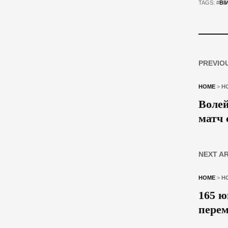
TAGS: #
ВІ
PREVIO
HOME
>
Н
Волей
матч 
NEXT A
HOME
>
Н
165 ю
перем