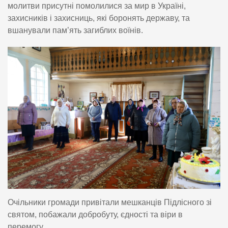
молитви присутні помолилися за мир в Україні,
захисників і захисниць, які боронять державу, та
вшанували пам’ять загиблих воїнів.
Очільники громади привітали мешканців Підлісного зі
святом, побажали добробуту, єдності та віри в
перемогу.