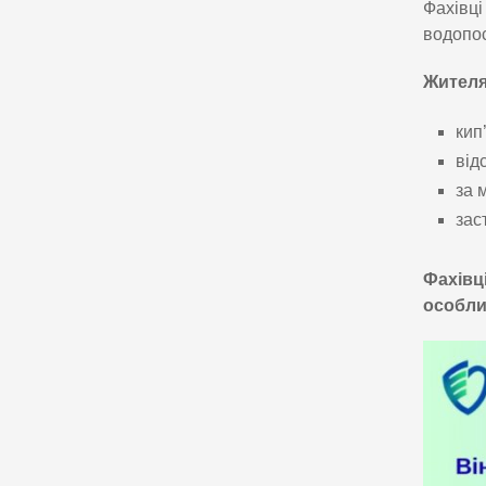
Фахівці
водопос
Жителя
кип
від
за 
зас
Фахівц
особли