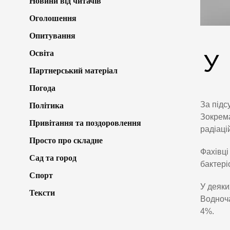
Новини від читачів
Оголошення
Опитування
Освіта
У
Партнерський матеріал
Погода
За під
Політика
Зокрема
Привітання та поздоровлення
радіаці
Просто про складне
Фахівці
Сад та город
бактері
Спорт
У деяки
Тексти
Водноча
4%.