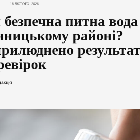
18 ЛЮТОГО, 2026
 безпечна питна вода
нницькому районі?
рилюднено результа
ревірок
ДАКЦІЯ