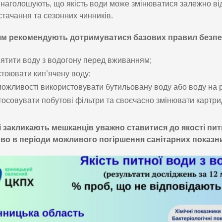
 наголошують, що якість води може змінюватися залежно ві
тачання та сезонних чинників.
м рекомендують дотримуватися базових правил безпе
’ятити воду з водогону перед вживанням;
стоювати кип’ячену воду;
можливості використовувати бутильовану воду або воду на 
тосовувати побутові фільтри та своєчасно змінювати картри
і закликають мешканців уважно ставитися до якості пит
во в періоди можливого погіршення санітарних показни