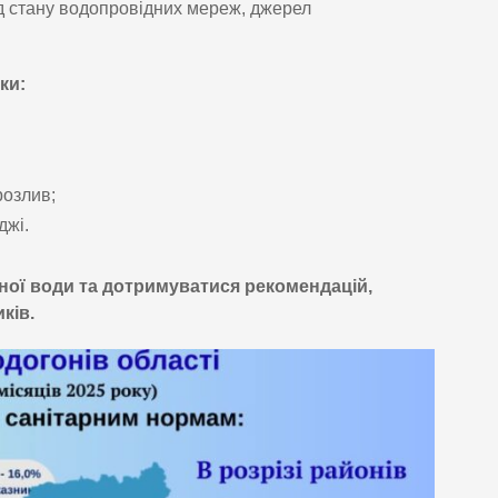
д стану водопровідних мереж, джерел
ки:
розлив;
джі.
ної води та дотримуватися рекомендацій,
ків.