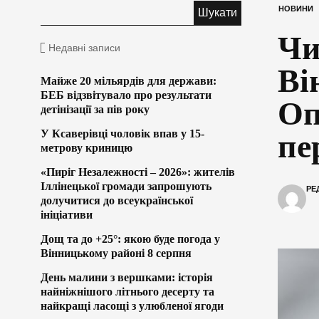
НОВИНИ
Чи
Недавні записи
Ві
Майже 20 мільярдів для держави:
БЕБ відзвітувало про результати
Оп
детінізації за пів року
У Ксаверівці чоловік впав у 15-
пе
метрову криницю
«Пиріг Незалежності – 2026»: жителів
Іллінецької громади запрошують
РЕ
долучитися до всеукраїнської
ініціативи
Дощ та до +25°: якою буде погода у
Вінницькому районі 8 серпня
День малини з вершками: історія
найніжнішого літнього десерту та
найкращі ласощі з улюбленої ягоди