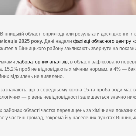
Вінницькій області оприлюднили результати дослідження як
місяців 2025 року.
Дані надали
фахівці обласного центру 
жителів Вінницького району закликають звернути на показни
сумками
лабораторних аналізів
, в області зафіксовано пере
, 15,2% проб не відповідають хімічним нормам, а 4% — бакт
йних відхилень не виявлено.
 зазначають, що в середньому кожна 15-та проба води має 
ологічних — рівень невідповідності залишається значно ниж
х районах області частка перевищень за хімічними показник
с у частині громад, зокрема й у населених пунктах Вінницьк