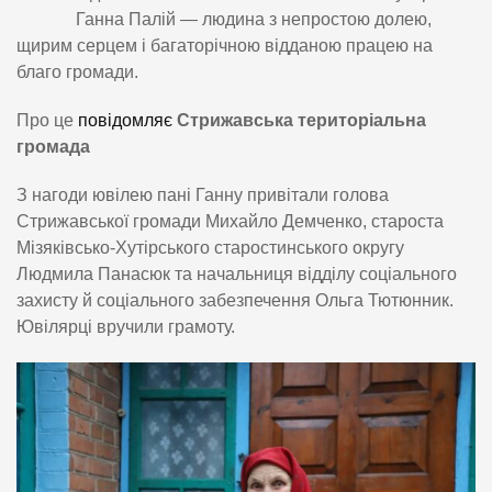
Ганна Палій — людина з непростою долею,
щирим серцем і багаторічною відданою працею на
благо громади.
Про це
повідомляє
Стрижавська територіальна
громада
З нагоди ювілею пані Ганну привітали голова
Стрижавської громади Михайло Демченко, староста
Мізяківсько-Хутірського старостинського округу
Людмила Панасюк та начальниця відділу соціального
захисту й соціального забезпечення Ольга Тютюнник.
Ювілярці вручили грамоту.