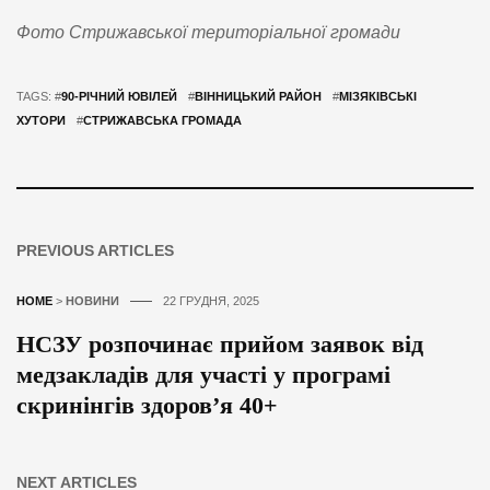
Фото Стрижавської територіальної громади
TAGS: #
90-РІЧНИЙ ЮВІЛЕЙ
#
ВІННИЦЬКИЙ РАЙОН
#
МІЗЯКІВСЬКІ
ХУТОРИ
#
СТРИЖАВСЬКА ГРОМАДА
PREVIOUS ARTICLES
HOME
>
НОВИНИ
22 ГРУДНЯ, 2025
НСЗУ розпочинає прийом заявок від
медзакладів для участі у програмі
скринінгів здоров’я 40+
NEXT ARTICLES