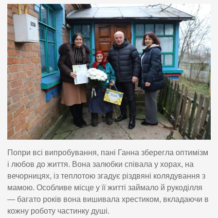
Попри всі випробування, пані Ганна зберегла оптимізм
і любов до життя. Вона залюбки співала у хорах, на
вечорницях, із теплотою згадує різдвяні колядування з
мамою. Особливе місце у її житті займало й рукоділля
— багато років вона вишивала хрестиком, вкладаючи в
кожну роботу частинку душі.