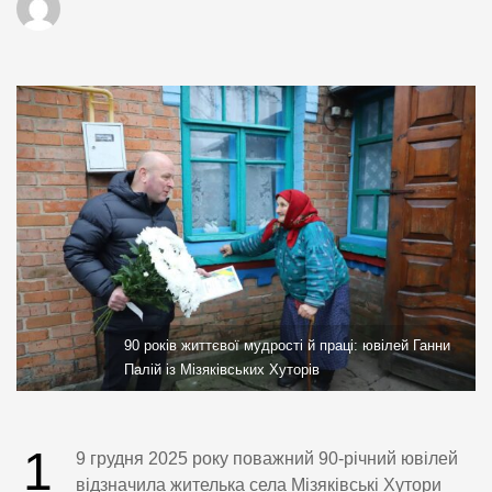
90 років життєвої мудрості й праці: ювілей Ганни
Палій із Мізяківських Хуторів
1
9 грудня 2025 року поважний 90-річний ювілей
відзначила жителька села Мізяківські Хутори