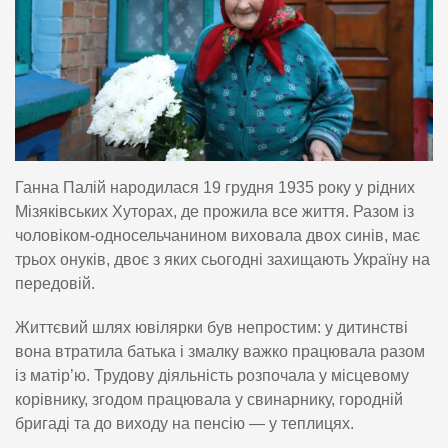
Ганна Палій народилася 19 грудня 1935 року у рідних
Мізяківських Хуторах, де прожила все життя. Разом із
чоловіком-односельчанином виховала двох синів, має
трьох онуків, двоє з яких сьогодні захищають Україну на
передовій.
Життєвий шлях ювілярки був непростим: у дитинстві
вона втратила батька і змалку важко працювала разом
із матір’ю. Трудову діяльність розпочала у місцевому
корівнику, згодом працювала у свинарнику, городній
бригаді та до виходу на пенсію — у теплицях.