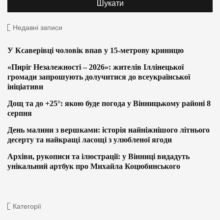
Недавні записи
У Ксаверівці чоловік впав у 15-метрову криницю
«Пиріг Незалежності – 2026»: жителів Іллінецької
громади запрошують долучитися до всеукраїнської
ініціативи
Дощ та до +25°: якою буде погода у Вінницькому районі 8
серпня
День малини з вершками: історія найніжнішого літнього
десерту та найкращі ласощі з улюбленої ягоди
Архіви, рукописи та ілюстрації: у Вінниці видадуть
унікальний артбук про Михайла Коцюбинського
Категорії