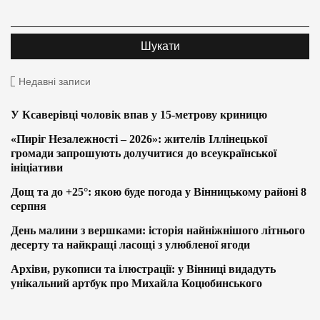
Недавні записи
У Ксаверівці чоловік впав у 15-метрову криницю
«Пиріг Незалежності – 2026»: жителів Іллінецької
громади запрошують долучитися до всеукраїнської
ініціативи
Дощ та до +25°: якою буде погода у Вінницькому районі 8
серпня
День малини з вершками: історія найніжнішого літнього
десерту та найкращі ласощі з улюбленої ягоди
Архіви, рукописи та ілюстрації: у Вінниці видадуть
унікальний артбук про Михайла Коцюбинського