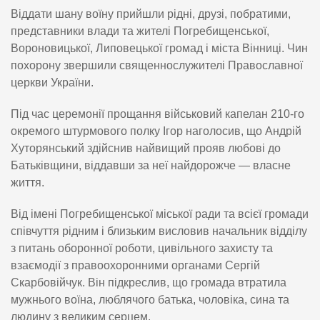
Віддати шану воїну прийшли рідні, друзі, побратими,
представники влади та жителі Погребищенської,
Вороновицької, Липовецької громад і міста Вінниці. Чин
похорону звершили священнослужителі Православної
церкви України.
Під час церемонії прощання військовий капелан 210-го
окремого штурмового полку Ігор наголосив, що Андрій
Хуторянський здійснив найвищий прояв любові до
Батьківщини, віддавши за неї найдорожче — власне
життя.
Від імені Погребищенської міської ради та всієї громади
співчуття рідним і близьким висловив начальник відділу
з питань оборонної роботи, цивільного захисту та
взаємодії з правоохоронними органами Сергій
Скарбовійчук. Він підкреслив, що громада втратила
мужнього воїна, люблячого батька, чоловіка, сина та
людину з великим серцем.