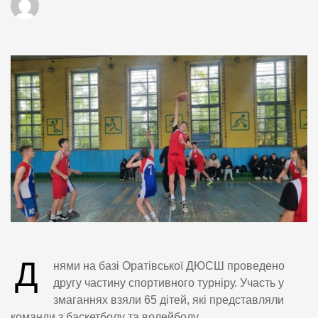
Д
нями на базі Оратівської ДЮСШ проведено
другу частину спортивного турніру. Участь у
змаганнях взяли 65 дітей, які представляли
команди з баскетболу та волейболу.