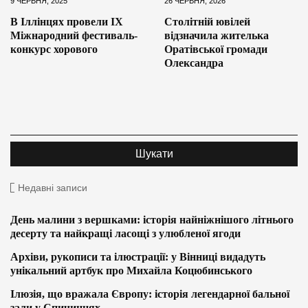
9 ЧЕРВНЯ, 2025
26 ЧЕРВНЯ, 2026
В Іллінцях провели ІХ
Столітній ювілей
Міжнародний фестиваль-
відзначила жителька
конкурс хорового
Оратівської громади
Олександра
Недавні записи
День малини з вершками: історія найніжнішого літнього
десерту та найкращі ласощі з улюбленої ягоди
Архіви, рукописи та ілюстрації: у Вінниці видадуть
унікальний артбук про Михайла Коцюбинського
Ілюзія, що вражала Європу: історія легендарної бальної
зали у Спичинцях