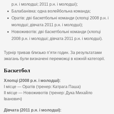
р.н. і молодші; 2011 р.н. і молодші);
Балабанівка: одна волейбольна команда;
Оратів: дві баскетбольні команди (хлопці 2008 р.н. і
молодші; дівчата 2011 р.н. і молодші);
Новоживотів: дві баскетбольні команди (хлопці
2008 р.н. і молодші; дівчата 2011 р.н. і молодші).
Турнір тривав близько п’яти годин. За результатами
змагань були визначені переможці в кожній категорії.
Баскетбол
Хлопці (2008 р.н. і молодші):
І місце — Оратів (тренер: Катрага Паша)
ІІ місце — Новоживотів (тренер: Дука Михайло
Іванович)
Дівчата (2011 р.н. і молодші):