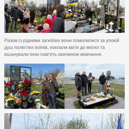
Разом із рідними загиблих вони помолилися за упокій
душ полеглих воїнів, поклали квіти до могил та
вшанували їхню пам’ять хвилиною мовчання.