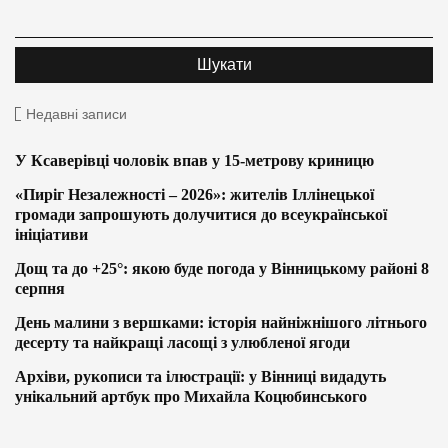
Недавні записи
У Ксаверівці чоловік впав у 15-метрову криницю
«Пиріг Незалежності – 2026»: жителів Іллінецької
громади запрошують долучитися до всеукраїнської
ініціативи
Дощ та до +25°: якою буде погода у Вінницькому районі 8
серпня
День малини з вершками: історія найніжнішого літнього
десерту та найкращі ласощі з улюбленої ягоди
Архіви, рукописи та ілюстрації: у Вінниці видадуть
унікальний артбук про Михайла Коцюбинського