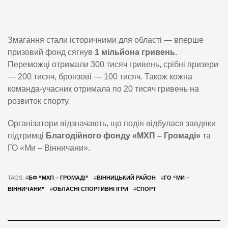
Змагання стали історичними для області — вперше
призовий фонд сягнув
1 мільйона гривень
.
Переможці отримали 300 тисяч гривень, срібні призери
— 200 тисяч, бронзові — 100 тисяч. Також кожна
команда-учасник отримала по 20 тисяч гривень на
розвиток спорту.
Організатори відзначають, що подія відбулася завдяки
підтримці
Благодійного фонду «МХП – Громаді»
та
ГО «Ми – Вінничани».
TAGS: #
БФ “МХП – ГРОМАДІ”
#
ВІННИЦЬКИЙ РАЙОН
#
ГО “МИ –
ВІННИЧАНИ”
#
ОБЛАСНІ СПОРТИВНІ ІГРИ
#
СПОРТ