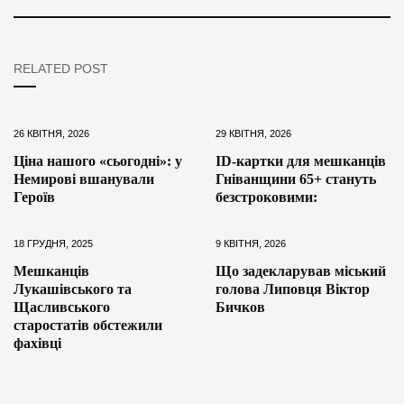
RELATED POST
26 КВІТНЯ, 2026
29 КВІТНЯ, 2026
Ціна нашого «сьогодні»: у
ID-картки для мешканців
Немирові вшанували
Гніванщини 65+ стануть
Героїв
безстроковими:
18 ГРУДНЯ, 2025
9 КВІТНЯ, 2026
Мешканців
Що задекларував міський
Лукашівського та
голова Липовця Віктор
Щасливського
Бичков
старостатів обстежили
фахівці