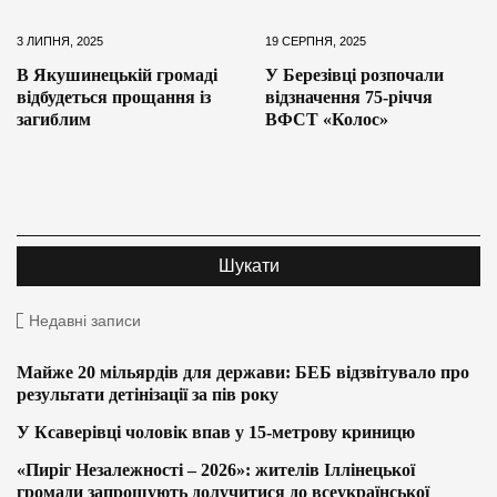
3 ЛИПНЯ, 2025
19 СЕРПНЯ, 2025
В Якушинецькій громаді
У Березівці розпочали
відбудеться прощання із
відзначення 75-річчя
загиблим
ВФСТ «Колос»
Недавні записи
Майже 20 мільярдів для держави: БЕБ відзвітувало про
результати детінізації за пів року
У Ксаверівці чоловік впав у 15-метрову криницю
«Пиріг Незалежності – 2026»: жителів Іллінецької
громади запрошують долучитися до всеукраїнської