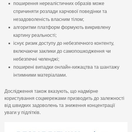
поширення нереалістичних образів може
спричиняти розлади харчової поведінки та
незадоволеність власним тілом;
алгоритми платформ формують викривлену
картину реальності;
існує ризик доступу до небезпечного контенту,
включаючи заклики до самопошкодження чи
небезпечні челенджі;
поширені випадки онлайн-хижацтва та шантажу
інтимними матеріалами.
Дослідження також вказують, що надмірне
користування соцмережами призводить до залежності
від швидких задоволень та зниження концентрації
уваги у підлітків.