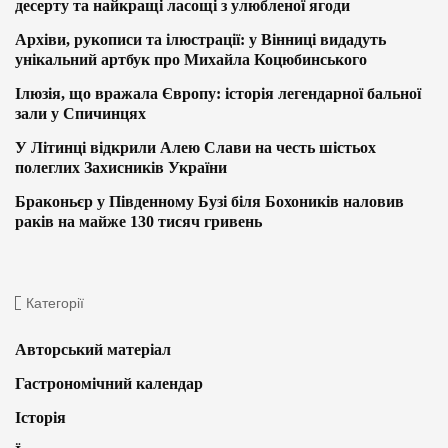
десерту та найкращі ласощі з улюбленої ягоди
Архіви, рукописи та ілюстрації: у Вінниці видадуть
унікальний артбук про Михайла Коцюбинського
Ілюзія, що вражала Європу: історія легендарної бальної
зали у Спичинцях
У Літинці відкрили Алею Слави на честь шістьох
полеглих Захисників України
Браконьєр у Південному Бузі біля Бохоників наловив
раків на майже 130 тисяч гривень
Категорії
Авторський матеріал
Гастрономічний календар
Історія