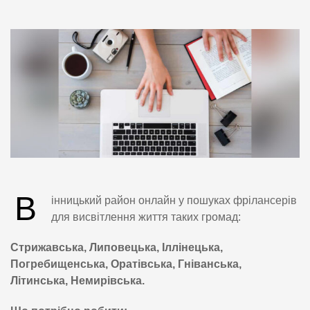
В
інницький район онлайн у пошуках фрілансерів
для висвітлення життя таких громад:
Стрижавська, Липовецька, Іллінецька,
Погребищенська, Оратівська, Гніванська,
Літинська, Немирівська.