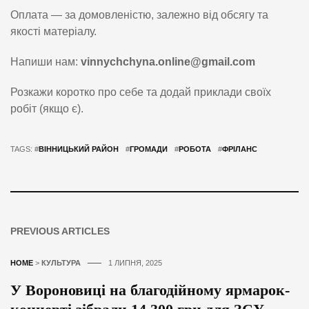
Оплата — за домовленістю, залежно від обсягу та
якості матеріалу.
Напиши нам:
vinnychchyna.online@gmail.com
Розкажи коротко про себе та додай приклади своїх
робіт (якщо є).
TAGS: #
ВІННИЦЬКИЙ РАЙОН
#
ГРОМАДИ
#
РОБОТА
#
ФРІЛАНС
PREVIOUS ARTICLES
HOME
>
КУЛЬТУРА
1 ЛИПНЯ, 2025
У Вороновиці на благодійному ярмарок-