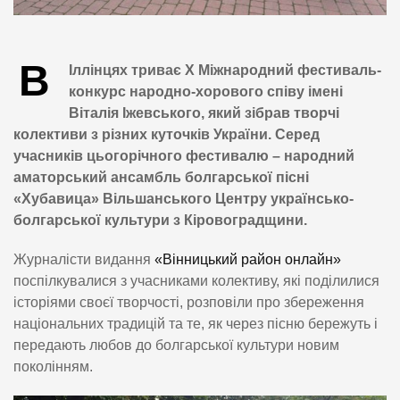
В
Іллінцях триває Х Міжнародний фестиваль-
конкурс народно-хорового співу імені
Віталія Іжевського, який зібрав творчі
колективи з різних куточків України. Серед
учасників цьогорічного фестивалю – народний
аматорський ансамбль болгарської пісні
«Хубавица» Вільшанського Центру українсько-
болгарської культури з Кіровоградщини.
Журналісти видання
«Вінницький район онлайн»
поспілкувалися з учасниками колективу, які поділилися
історіями своєї творчості, розповіли про збереження
національних традицій та те, як через пісню бережуть і
передають любов до болгарської культури новим
поколінням.