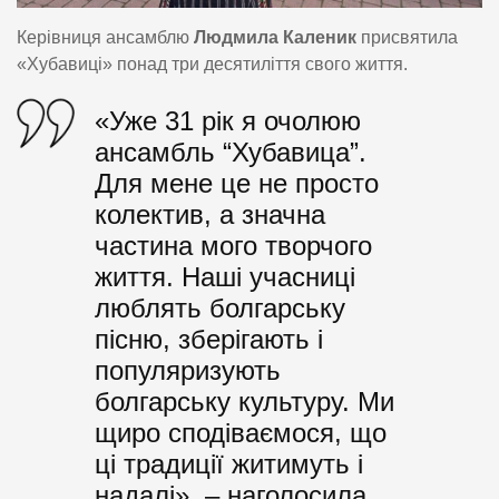
Керівниця ансамблю
Людмила Каленик
присвятила
«Хубавиці» понад три десятиліття свого життя.
«Уже 31 рік я очолюю
ансамбль “Хубавица”.
Для мене це не просто
колектив, а значна
частина мого творчого
життя. Наші учасниці
люблять болгарську
пісню, зберігають і
популяризують
болгарську культуру. Ми
щиро сподіваємося, що
ці традиції житимуть і
надалі», – наголосила