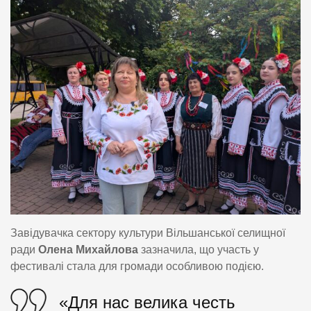
Завідувачка сектору культури Вільшанської селищної
ради
Олена Михайлова
зазначила, що участь у
фестивалі стала для громади особливою подією.
«Для нас велика честь