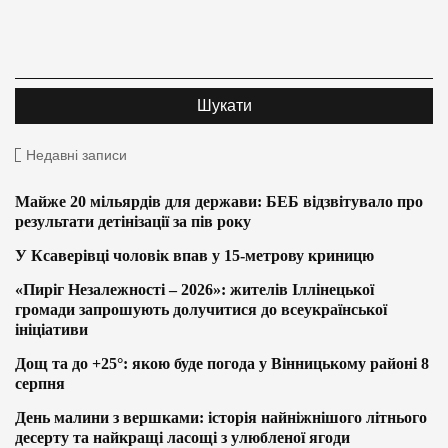
Недавні записи
Майже 20 мільярдів для держави: БЕБ відзвітувало про
результати детінізації за пів року
У Ксаверівці чоловік впав у 15-метрову криницю
«Пиріг Незалежності – 2026»: жителів Іллінецької
громади запрошують долучитися до всеукраїнської
ініціативи
Дощ та до +25°: якою буде погода у Вінницькому районі 8
серпня
День малини з вершками: історія найніжнішого літнього
десерту та найкращі ласощі з улюбленої ягоди