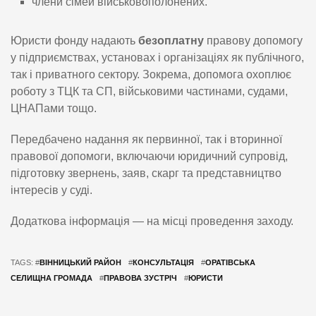
члени сімей військовополонених.
Юристи фонду надають
безоплатну
правову допомогу
у підприємствах, установах і організаціях як публічного,
так і приватного сектору. Зокрема, допомога охоплює
роботу з ТЦК та СП, військовими частинами, судами,
ЦНАПами тощо.
Передбачено надання як первинної, так і вторинної
правової допомоги, включаючи юридичний супровід,
підготовку звернень, заяв, скарг та представництво
інтересів у суді.
Додаткова інформація — на місці проведення заходу.
TAGS: #
ВІННИЦЬКИЙ РАЙОН
#
КОНСУЛЬТАЦІЯ
#
ОРАТІВСЬКА
СЕЛИЩНА ГРОМАДА
#
ПРАВОВА ЗУСТРІЧ
#
ЮРИСТИ