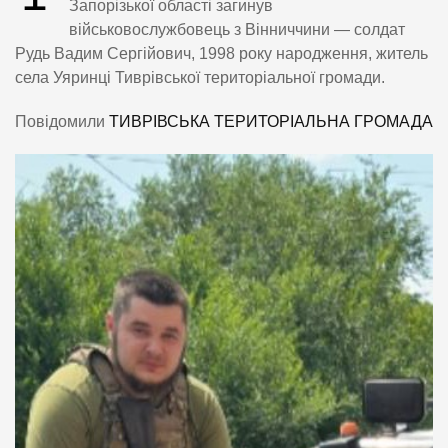
Запорізької області загинув
військовослужбовець з Вінниччини — солдат
Рудь Вадим Сергійович, 1998 року народження, житель
села Уяринці Тиврівської територіальної громади.
Повідомили
ТИВРІВСЬКА ТЕРИТОРІАЛЬНА ГРОМАДА