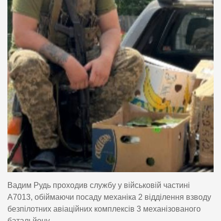
Вадим Рудь проходив службу у військовій частині
А7013, обіймаючи посаду механіка 2 відділення взводу
безпілотних авіаційних комплексів 3 механізованого
батальйону.