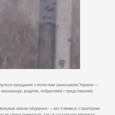
ідбулося прощання з полеглим захисником України —
ешканців, родичів, побратимів і представників
ровокував хвилю обурення — він з’явився з прапором
ю як серед очевидців, так і в соціальних мережах,