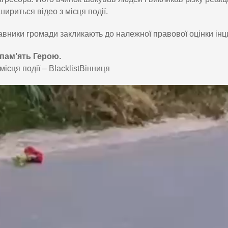
шириться відео з місця події.
вники громади закликають до належної правової оцінки інц
 пам’ять Герою.
місця події – BlacklistВінниця