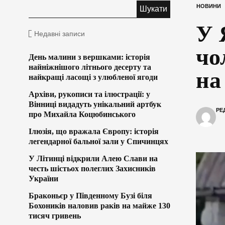
НОВИНИ
У 
Недавні записи
чо
День малини з вершками: історія
найніжнішого літнього десерту та
на
найкращі ласощі з улюбленої ягоди
Архіви, рукописи та ілюстрації: у
Вінниці видадуть унікальний артбук
РЕ
про Михайла Коцюбинського
Ілюзія, що вражала Європу: історія
легендарної бальної зали у Спичинцях
У Літинці відкрили Алею Слави на
честь шістьох полеглих Захисників
України
Браконьєр у Південному Бузі біля
Бохоників наловив раків на майже 130
тисяч гривень