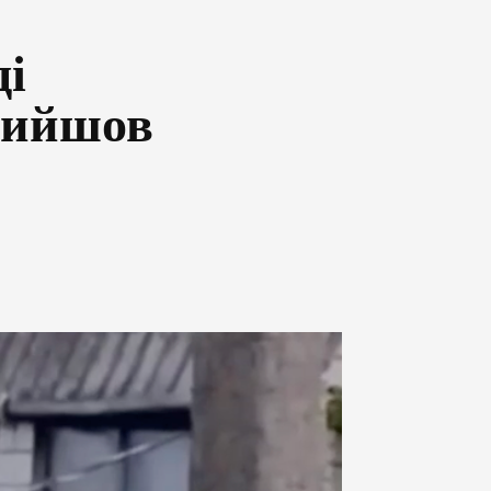
і
 вийшов