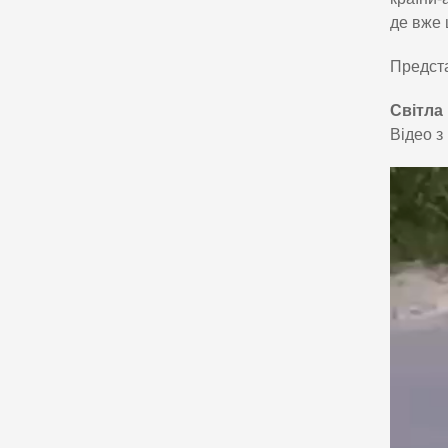
де вже 
Предста
Світла
Відео з 