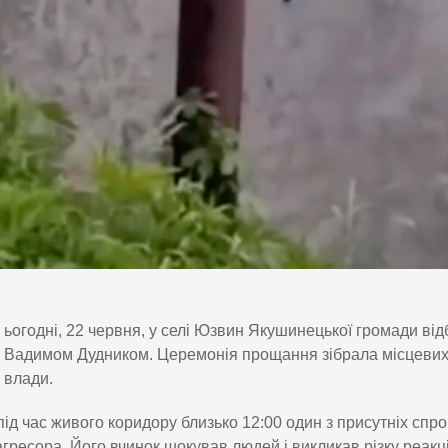
ьогодні, 22 червня, у селі Юзвин Якушинецької громади в
Вадимом Дудником. Церемонія прощання зібрала місцевих м
влади.
під час живого коридору близько 12:00 один з присутніх сп
агресора. Його вчинок шокував людей і викликав різку реакці