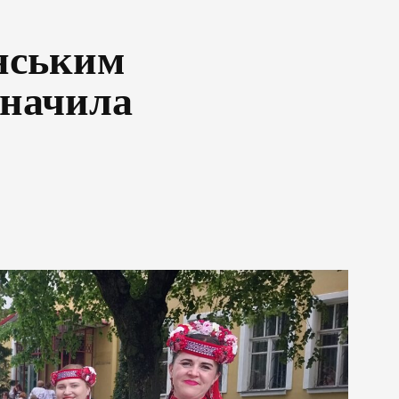
їнським
значила