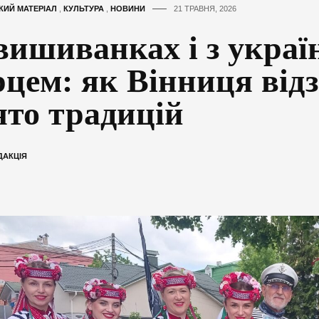
КИЙ МАТЕРІАЛ
,
КУЛЬТУРА
,
НОВИНИ
21 ТРАВНЯ, 2026
вишиванках і з укра
рцем: як Вінниця від
ято традицій
ДАКЦІЯ