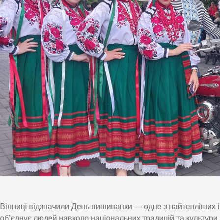
Вінниці відзначили День вишиванки — одне з найтепліших і
об’єднує людей навколо національних традицій та культури.