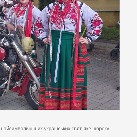
 найсимволічніших українських свят, яке щороку