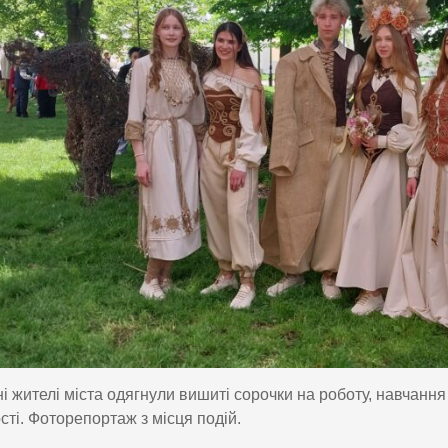
і жителі міста одягнули вишиті сорочки на роботу, навчання 
сті. Фоторепортаж з місця подій.