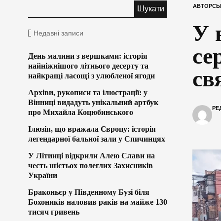
АВТОРСЬ
У 
Недавні записи
се
День малини з вершками: історія
найніжнішого літнього десерту та
св
найкращі ласощі з улюбленої ягоди
Архіви, рукописи та ілюстрації: у
Вінниці видадуть унікальний артбук
РЕ
про Михайла Коцюбинського
Ілюзія, що вражала Європу: історія
легендарної бальної зали у Спичинцях
У Літинці відкрили Алею Слави на
честь шістьох полеглих Захисників
України
Браконьєр у Південному Бузі біля
Бохоників наловив раків на майже 130
тисяч гривень