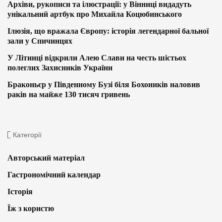
Архіви, рукописи та ілюстрації: у Вінниці видадуть
унікальний артбук про Михайла Коцюбинського
Ілюзія, що вражала Європу: історія легендарної бальної
зали у Спичинцях
У Літинці відкрили Алею Слави на честь шістьох
полеглих Захисників України
Браконьєр у Південному Бузі біля Бохоників наловив
раків на майже 130 тисяч гривень
Категорії
Авторський матеріал
Гастрономічний календар
Історія
Їж з користю