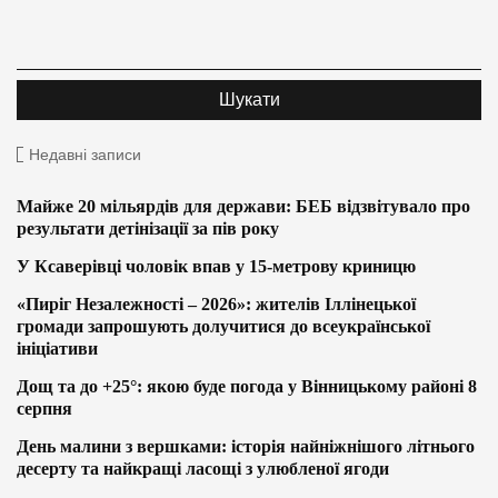
Недавні записи
Майже 20 мільярдів для держави: БЕБ відзвітувало про
результати детінізації за пів року
У Ксаверівці чоловік впав у 15-метрову криницю
«Пиріг Незалежності – 2026»: жителів Іллінецької
громади запрошують долучитися до всеукраїнської
ініціативи
Дощ та до +25°: якою буде погода у Вінницькому районі 8
серпня
День малини з вершками: історія найніжнішого літнього
десерту та найкращі ласощі з улюбленої ягоди