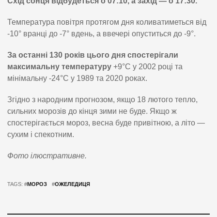
Схід сонця відбудеться о 07:10, а захід — о 17:30.
Температура повітря протягом дня коливатиметься від
-10° вранці до -7° вдень, а ввечері опуститься до -9°.
За останні 130 років цього дня спостерігали
максимальну температуру
+9°C у 2002 році та
мінімальну -24°C у 1989 та 2020 роках.
Згідно з народним прогнозом, якщо 18 лютого тепло,
сильних морозів до кінця зими не буде. Якщо ж
спостерігається мороз, весна буде привітною, а літо —
сухим і спекотним.
Фото ілюстративне.
TAGS: #
МОРОЗ
#
ОЖЕЛЕДИЦЯ