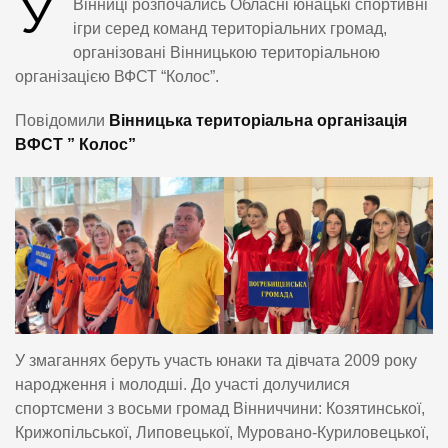
У
Вінниці розпочались Обласні юнацькі спортивні
ігри серед команд територіальних громад,
організовані Вінницькою територіальною
організацією ВФСТ “Колос”.
Повідомили
Вінницька територіальна організація
ВФСТ ” Колос”
У змаганнях беруть участь юнаки та дівчата 2009 року
народження і молодші. До участі долучилися
спортсмени з восьми громад Вінниччини: Козятинської,
Крижопільської, Липовецької, Муровано-Куриловецької,