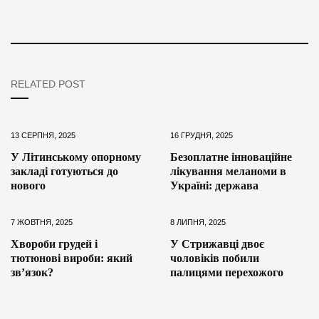
RELATED POST
13 СЕРПНЯ, 2025
16 ГРУДНЯ, 2025
У Літинському опорному
Безоплатне інноваційне
закладі готуються до
лікування меланоми в
нового
Україні: держава
7 ЖОВТНЯ, 2025
8 ЛИПНЯ, 2025
Хвороби грудей і
У Стрижавці двоє
тютюнові вироби: який
чоловіків побили
зв’язок?
палицями перехожого