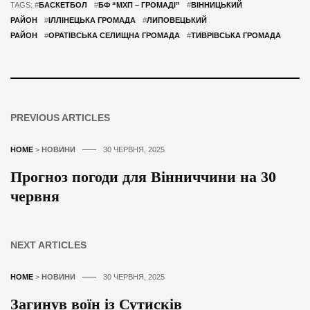
TAGS: #
БАСКЕТБОЛ
#
БФ “МХП – ГРОМАДІ”
#
ВІННИЦЬКИЙ
РАЙОН
#
ІЛЛІНЕЦЬКА ГРОМАДА
#
ЛИПОВЕЦЬКИЙ
РАЙОН
#
ОРАТІВСЬКА СЕЛИЩНА ГРОМАДА
#
ТИВРІВСЬКА ГРОМАДА
PREVIOUS ARTICLES
HOME
>
НОВИНИ
30 ЧЕРВНЯ, 2025
Прогноз погоди для Вінниччини на 30
червня
NEXT ARTICLES
HOME
>
НОВИНИ
30 ЧЕРВНЯ, 2025
Загинув воїн із Сутисків