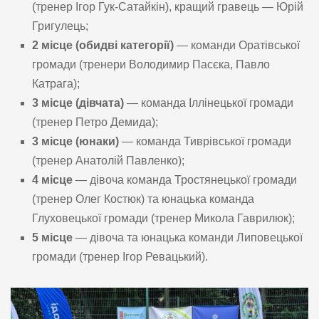
(тренер Ігор Гук-Сатайкін), кращий гравець — Юрій
Григулець;
2 місце (обидві категорії)
— команди Оратівської
громади (тренери Володимир Пасєка, Павло
Катрага);
3 місце (дівчата)
— команда Іллінецької громади
(тренер Петро Демида);
3 місце (юнаки)
— команда Тиврівської громади
(тренер Анатолій Павленко);
4 місце
— дівоча команда Тростянецької громади
(тренер Олег Костюк) та юнацька команда
Глуховецької громади (тренер Микола Гаврилюк);
5 місце
— дівоча та юнацька команди Липовецької
громади (тренер Ігор Ревацький).