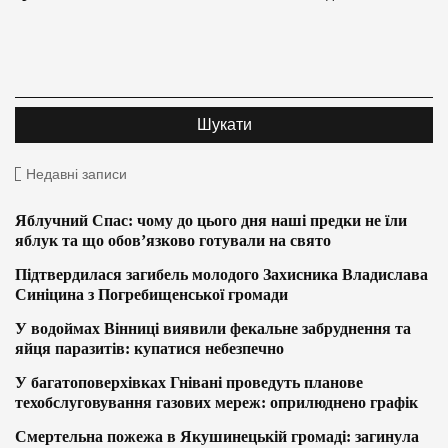
Недавні записи
Яблучний Спас: чому до цього дня наші предки не їли
яблук та що обов’язково готували на свято
Підтвердилася загибель молодого Захисника Владислава
Синіцина з Погребищенської громади
У водоймах Вінниці виявили фекальне забруднення та
яйця паразитів: купатися небезпечно
У багатоповерхівках Гнівані проведуть планове
техобслуговування газових мереж: оприлюднено графік
Смертельна пожежа в Якушинецькій громаді: загинула