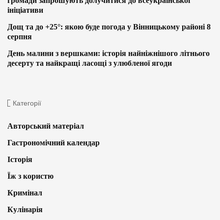
громади запрошують долучитися до всеукраїнської
ініціативи
Дощ та до +25°: якою буде погода у Вінницькому районі 8
серпня
День малини з вершками: історія найніжнішого літнього
десерту та найкращі ласощі з улюбленої ягоди
Категорії
Авторський матеріал
Гастрономічний календар
Історія
Їж з користю
Кримінал
Кулінарія