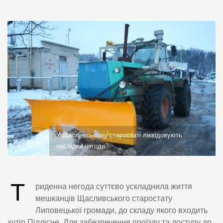
У Щасливському старостаті ліквідовують
наслідки негоди
Т
риденна негода суттєво ускладнила життя
мешканців Щасливського старостату
Липовецької громади, до складу якого входить
хутір Підлісне. Для забезпечення проїзду та доступу до