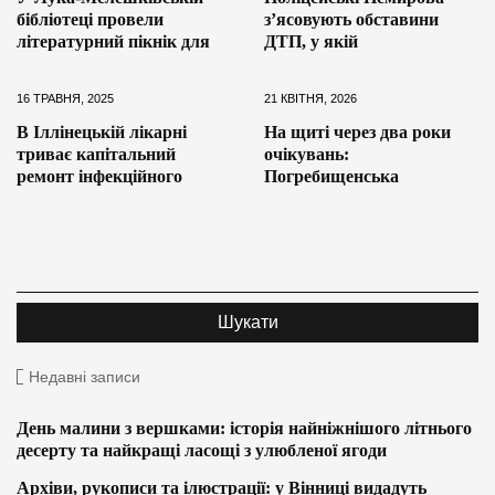
бібліотеці провели
з’ясовують обставини
літературний пікнік для
ДТП, у якій
16 ТРАВНЯ, 2025
21 КВІТНЯ, 2026
В Іллінецькій лікарні
На щиті через два роки
триває капітальний
очікувань:
ремонт інфекційного
Погребищенська
Недавні записи
День малини з вершками: історія найніжнішого літнього
десерту та найкращі ласощі з улюбленої ягоди
Архіви, рукописи та ілюстрації: у Вінниці видадуть