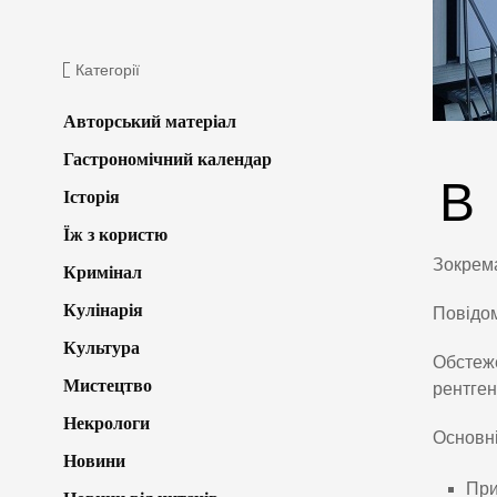
Категорії
Авторський матеріал
Гастрономічний календар
В
Історія
Їж з користю
Зокрем
Кримінал
Кулінарія
Повідо
Культура
Обстеж
Мистецтво
рентген
Некрологи
Основні
Новини
При