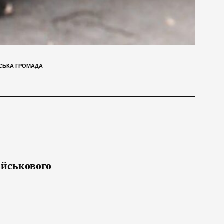
СЬКА ГРОМАДА
ійськового