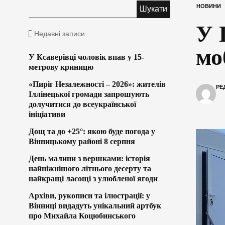
НОВИНИ
У 
Недавні записи
мо
У Ксаверівці чоловік впав у 15-
метрову криницю
«Пиріг Незалежності – 2026»: жителів
РЕ
Іллінецької громади запрошують
долучитися до всеукраїнської
ініціативи
Дощ та до +25°: якою буде погода у
Вінницькому районі 8 серпня
День малини з вершками: історія
найніжнішого літнього десерту та
найкращі ласощі з улюбленої ягоди
Архіви, рукописи та ілюстрації: у
Вінниці видадуть унікальний артбук
про Михайла Коцюбинського