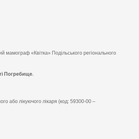
ий мамограф «Квітка» Подільського регіонального
ті Погребище
.
го або лікуючого лікаря (код: 59300-00 –