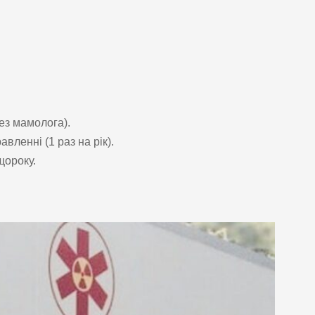
ез мамолога).
вленні (1 раз на рік).
щороку.