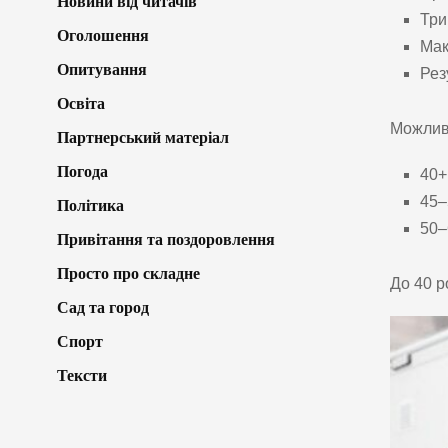
Новини від читачів
Три
Оголошення
Мак
Опитування
Рез
Освіта
Можливі
Партнерський матеріал
Погода
40+
45–
Політика
50–
Привітання та поздоровлення
Просто про складне
До 40 р
Сад та город
Спорт
Тексти