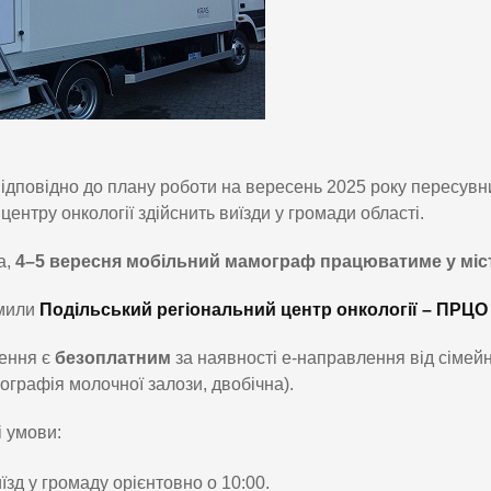
ідповідно до плану роботи на вересень 2025 року пересувн
центру онкології здійснить виїзди у громади області.
а,
4–5 вересня мобільний мамограф працюватиме у міс
мили
Подільський регіональний центр онкології – ПРЦО
ення є
безоплатним
за наявності е-направлення від сімейно
ографія молочної залози, двобічна).
 умови:
їзд у громаду орієнтовно о 10:00.