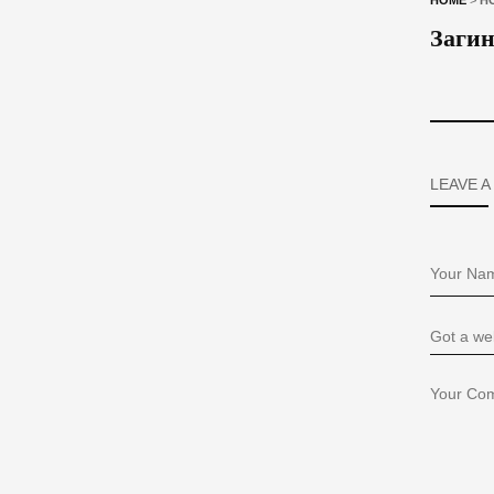
HOME
>
Н
Загин
LEAVE A