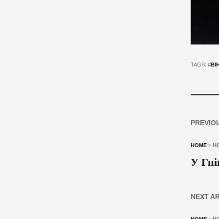
TAGS: #
ВІ
PREVIO
HOME
>
Н
У Гні
NEXT A