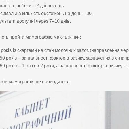
валість роботи – 2 дні поспіль.
симальна кількість обстежень на день – 30.
ультати доступні через 7–10 днів.
сть пройти мамографію мають жінки:
 років із скаргами на стан молочних залоз (направлення чер
50 років – за наявності факторів ризику, зазначених в е-напра
69 років – 1 раз на 2 роки, а за наявності факторів ризику – 
оків мамографія не проводиться.