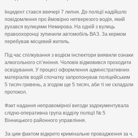
Інцидент стався ввечері 7 липня. До поліції надійшло
повідомлення про ймовірно нетверезого водія, який
рухався вулицями Немирова. На одній з вулиць
правоохоронці зупинили автомобіль ВАЗ. За кермом
перебував місцевий житель.
Під час спілкування з водієм інспектори виявили ознаки
алкогольного сп’яніння. Чоловік відмовився проходити
освідування. У процесі оформлення адміністративних
матеріалів водій спочатку запропонував поліцейським
5 тисяч гривень, а згодом ще 5 тисяч, аби ті не складали
протокол.
Факт надання неправомірної вигоди задокументувала
слідчо-оперативна група відділу поліції № 5
Вінницького районного управління.
За цим фактом відкрито кримінальне провадження за ч.