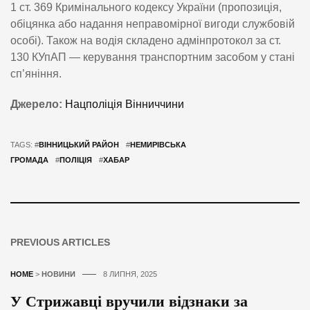
1 ст. 369 Кримінального кодексу України (пропозиція,
обіцянка або надання неправомірної вигоди службовій
особі). Також на водія складено адмінпротокол за ст.
130 КУпАП — керування транспортним засобом у стані
сп’яніння.
Джерело:
Нацполіція Вінниччини
TAGS: #
ВІННИЦЬКИЙ РАЙОН
#
НЕМИРІВСЬКА
ГРОМАДА
#
ПОЛІЦІЯ
#
ХАБАР
PREVIOUS ARTICLES
HOME
>
НОВИНИ
8 ЛИПНЯ, 2025
У Стрижавці вручили відзнаки за