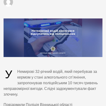
У
Немирові 32-річний водій, який перебував за
кермом у стані алкогольного сп’яніння,
запропонував поліцейським 10 тисяч гривень
неправомірної вигоди. Слідчі задокументували факт
злочину.
Повідомили Поліція Вінницької області