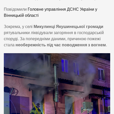
Повідомили
Головне управління ДСНС України у
Вінницькій області
Зокрема, у селі
Микулинці Якушинецької громади
рятувальники ліквідували загоряння в господарській
споруді. За попередніми даними, причиною пожежі
стала
необережність під час поводження з вогнем
.