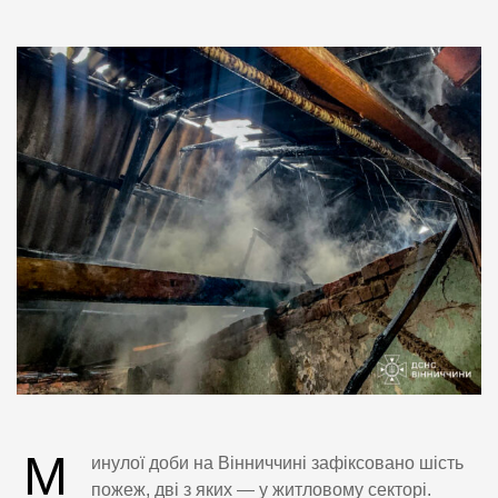
М
инулої доби на Вінниччині зафіксовано шість
пожеж, дві з яких — у житловому секторі.