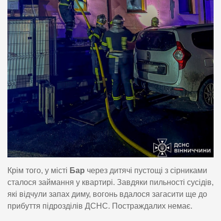
Крім того, у місті
Бар
через дитячі пустощі з сірниками
сталося займання у квартирі. Завдяки пильності сусідів,
які відчули запах диму, вогонь вдалося загасити ще до
прибуття підрозділів ДСНС. Постраждалих немає.