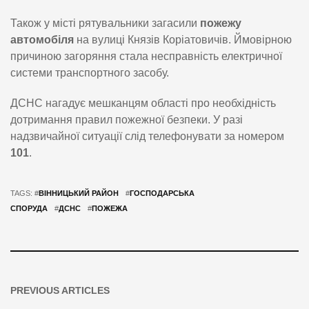
Також у місті рятувальники загасили
пожежу
автомобіля
на вулиці Князів Коріатовичів. Ймовірною
причиною загоряння стала несправність електричної
системи транспортного засобу.
ДСНС нагадує мешканцям області про необхідність
дотримання правил пожежної безпеки. У разі
надзвичайної ситуації слід телефонувати за номером
101
.
TAGS: #
ВІННИЦЬКИЙ РАЙОН
#
ГОСПОДАРСЬКА
СПОРУДА
#
ДСНС
#
ПОЖЕЖА
PREVIOUS ARTICLES