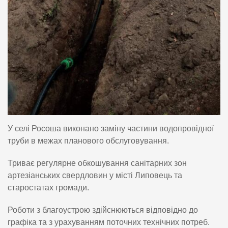
У селі Росоша виконано заміну частини водопровідної
труби в межах планового обслуговування.
Триває регулярне обкошування санітарних зон
артезіанських свердловин у місті Липовець та
старостатах громади.
Роботи з благоустрою здійснюються відповідно до
графіка та з урахуванням поточних технічних потреб.