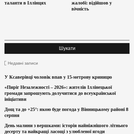
таланти в Іллінцях
жалобі: відійшов у
вічність
Недавні записи
У Ксаверівці чоловік впав у 15-метрову криницю
«Пиріг Незалежності – 2026»: жителів Іллінецької
громади запрошують долучитися до всеукраїнської
ініціативи
Дощ та до +25°: якою буде погода у Вінницькому районі 8
серпня
День малини з вершками: історія найніжнішого літнього
десерту та найкращі ласощі з улюбленої ягоди