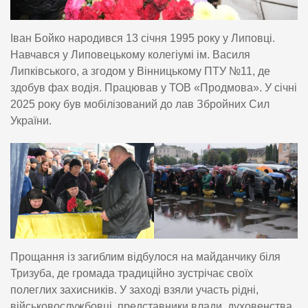
Іван Бойко народився 13 січня 1995 року у Липовці.
Навчався у Липовецькому колегіумі ім. Василя
Липківського, а згодом у Вінницькому ПТУ №11, де
здобув фах водія. Працював у ТОВ «Продмова». У січні
2025 року був мобілізований до лав Збройних Сил
України.
Прощання із загиблим відбулося на майданчику біля
Тризуба, де громада традиційно зустрічає своїх
полеглих захисників. У заході взяли участь рідні,
військовослужбовці, представники влади, духовенства,