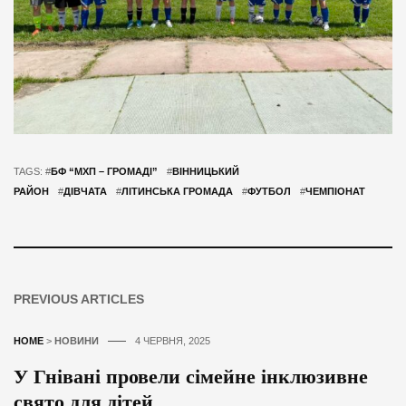
TAGS: #
БФ “МХП – ГРОМАДІ”
#
ВІННИЦЬКИЙ
РАЙОН
#
ДІВЧАТА
#
ЛІТИНСЬКА ГРОМАДА
#
ФУТБОЛ
#
ЧЕМПІОНАТ
PREVIOUS ARTICLES
HOME
>
НОВИНИ
4 ЧЕРВНЯ, 2025
У Гнівані провели сімейне інклюзивне
свято для дітей