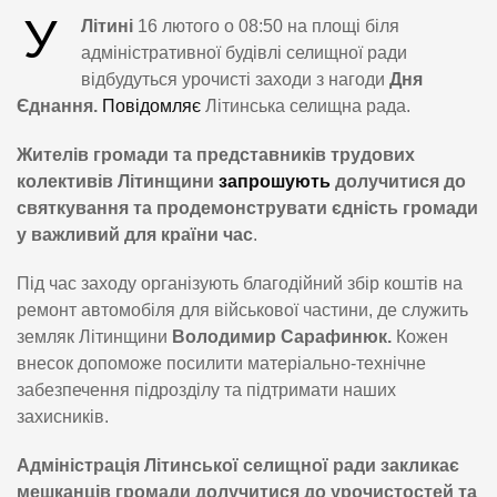
У
Літині
16 лютого о 08:50 на площі біля
адміністративної будівлі селищної ради
відбудуться урочисті заходи з нагоди
Дня
Єднання.
Повідомляє
Літинська селищна рада.
Жителів громади та представників трудових
колективів Літинщини
запрошують
долучитися до
святкування та продемонструвати єдність громади
у важливий для країни час
.
Під час заходу організують благодійний збір коштів на
ремонт автомобіля для військової частини, де служить
земляк Літинщини
Володимир Сарафинюк.
Кожен
внесок допоможе посилити матеріально-технічне
забезпечення підрозділу та підтримати наших
захисників.
Адміністрація Літинської селищної ради закликає
мешканців громади долучитися до урочистостей та