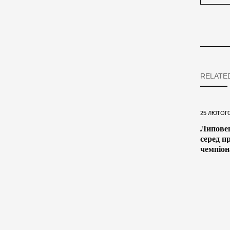
RELATE
25 ЛЮТОГО
Липовец
серед п
чемпіона