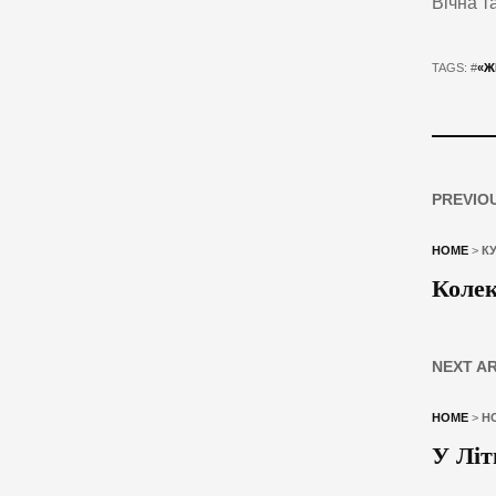
Вічна т
TAGS: #
«Ж
PREVIO
HOME
>
К
Колек
NEXT A
HOME
>
Н
У Літ