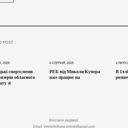
D POST
, 2026
6 СЕРПНЯ, 2025
2 ЛЮТО
ькі спортсмени
РЕБ від Миколи Кучера
В Ілл
ризерів обласного
вже працює на
розпо
ту зі
Контакти редакції:
Email: vinnychchyna.online@gmail.com