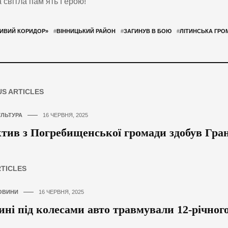
а світла пам’ять Герою!
ИВИЙ КОРИДОР»
#
ВІННИЦЬКИЙ РАЙОН
#
ЗАГИНУВ В БОЮ
#
ЛІТИНСЬКА ГРО
US ARTICLES
УЛЬТУРА
16 ЧЕРВНЯ, 2025
тив з Погребищенської громади здобув Гра
RTICLES
ОВИНИ
16 ЧЕРВНЯ, 2025
ині під колесами авто травмували 12-річног