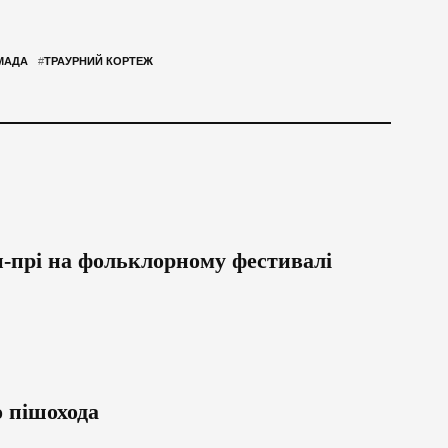
МАДА
#
ТРАУРНИЙ КОРТЕЖ
н-прі на фольклорному фестивалі
о пішохода