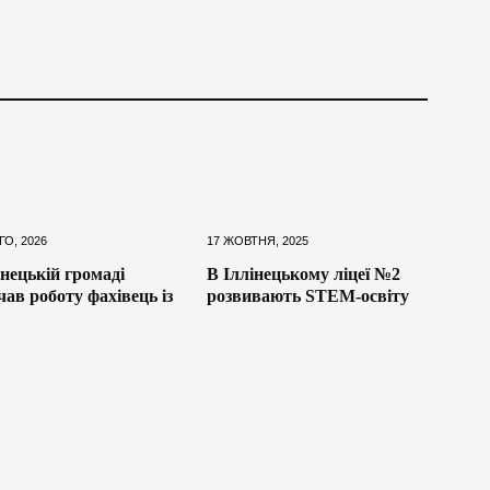
ГО, 2026
17 ЖОВТНЯ, 2025
інецькій громаді
В Іллінецькому ліцеї №2
чав роботу фахівець із
розвивають STEM-освіту