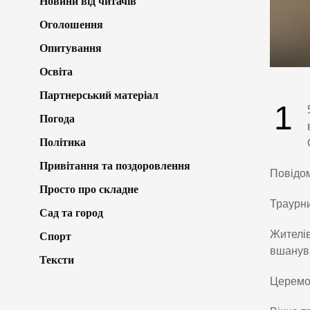
Новини від читачів
Оголошення
Опитування
Освіта
Партнерський матеріал
1
Погода
Політика
Привітання та поздоровлення
Повідо
Просто про складне
Траурни
Сад та город
Жителів
Спорт
вшанува
Тексти
Церемон