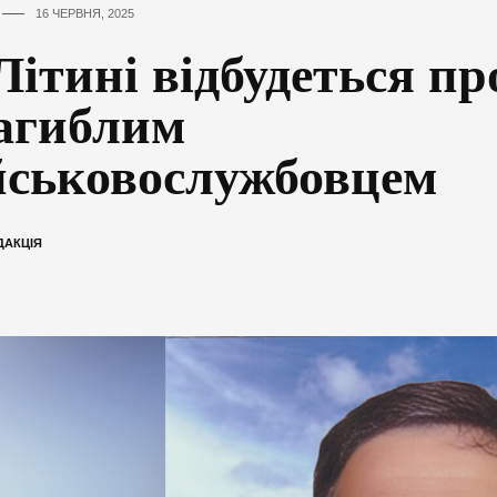
16 ЧЕРВНЯ, 2025
Літині відбудеться п
загиблим
йськовослужбовцем
ДАКЦІЯ