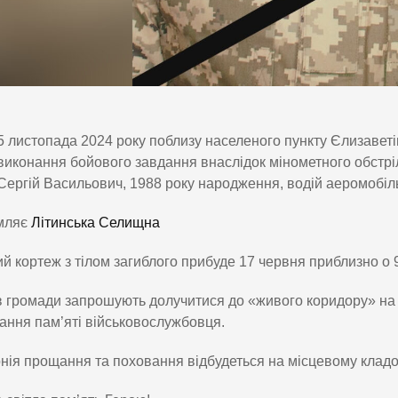
5 листопада 2024 року поблизу населеного пункту Єлизаветі
виконання бойового завдання внаслідок мінометного обстрі
Сергій Васильович, 1988 року народження, водій аеромобіл
мляє
Літинська Селищна
й кортеж з тілом загиблого прибуде 17 червня приблизно о 9
 громади запрошують долучитися до «живого коридору» на 
ння пам’яті військовослужбовця.
ія прощання та поховання відбудеться на місцевому кладо