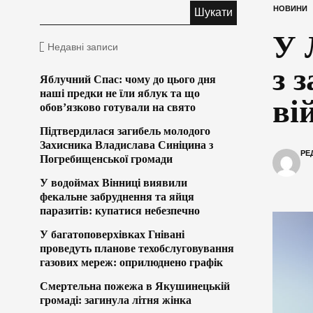
НОВИНИ
У 
Недавні записи
з 
Яблучний Спас: чому до цього дня
наші предки не їли яблук та що
ві
обов’язково готували на свято
Підтвердилася загибель молодого
Захисника Владислава Синіцина з
РЕ
Погребищенської громади
У водоймах Вінниці виявили
фекальне забруднення та яйця
паразитів: купатися небезпечно
У багатоповерхівках Гнівані
проведуть планове техобслуговування
газових мереж: оприлюднено графік
Смертельна пожежа в Якушинецькій
громаді: загинула літня жінка