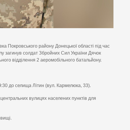
вка Покровського району Донецької області під час
лу загинув солдат Збройних Сил України Дячок
ьного відділення 2 аеромобільного батальйону.
:30 до селища Літин (вул. Кармелюка, 33).
центральних вулицях населених пунктів для
вищі.