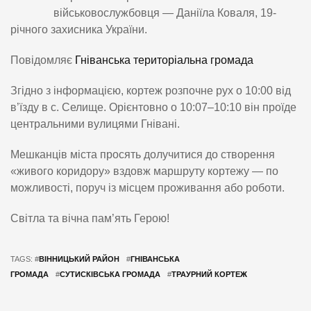
військовослужбовця — Даніїла Коваля, 19-
річного захисника України.
Повідомляє
Гніванська територіальна громада
Згідно з інформацією, кортеж розпочне рух о 10:00 від
в’їзду в с. Селище. Орієнтовно о 10:07–10:10 він проїде
центральними вулицями Гнівані.
Мешканців міста просять долучитися до створення
«живого коридору» вздовж маршруту кортежу — по
можливості, поруч із місцем проживання або роботи.
Світла та вічна пам’ять Герою!
TAGS: #
ВІННИЦЬКИЙ РАЙОН
#
ГНІВАНСЬКА
ГРОМАДА
#
СУТИСКІВСЬКА ГРОМАДА
#
ТРАУРНИЙ КОРТЕЖ