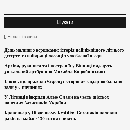
Недавні записи
День малини з вершками: історія найніжнішого літнього
десерту та найкращі ласощі з улюбленої ягоди
Архіви, рукописи та ілюстрації: у Вінниці видадуть
унікальний артбук про Михайла Коцюбинського
Ілюзія, що вражала Європу: історія легендарної бальної
зали у Спичинцях
У Літинці відкрили Алею Слави на честь шістьох
полеглих Захисників України
Браконьєр у Південному Бузі біля Бохоників наловив
раків на майже 130 тисяч гривень