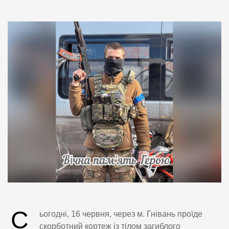
С
ьогодні, 16 червня, через м. Гнівань проїде
скорботний кортеж із тілом загиблого