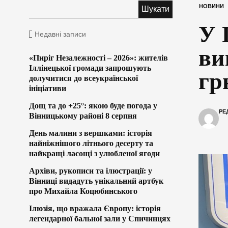
НОВИНИ
У 
Недавні записи
ви
«Пиріг Незалежності – 2026»: жителів
Іллінецької громади запрошують
гр
долучитися до всеукраїнської
ініціативи
Дощ та до +25°: якою буде погода у
РЕ
Вінницькому районі 8 серпня
День малини з вершками: історія
найніжнішого літнього десерту та
найкращі ласощі з улюбленої ягоди
Архіви, рукописи та ілюстрації: у
Вінниці видадуть унікальний артбук
про Михайла Коцюбинського
Ілюзія, що вражала Європу: історія
легендарної бальної зали у Спичинцях