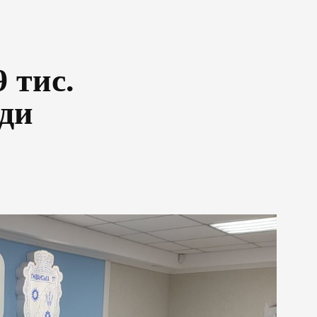
 тис.
ади