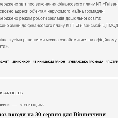
верджено звіт про виконання фінансового плану КП «Гнівань
своєно адреси об’єктам нерухомого майна громадян;
верджено режим роботи закладів дошкільної освіти;
сено зміни до фінансового плану КНП «Гніванський ЦПМСД»
іше з усіма рішеннями можна ознайомитися на офіційному сай
ти».
ДЖЕТ
#
ВИКОНКОМ
#
ВІННИЦЬКИЙ РАЙОН
#
ГНІВАНСЬКА ГРОМАДА
#
ПІДТР
US ARTICLES
ОВИНИ
30 СЕРПНЯ, 2025
оз погоди на 30 серпня для Вінниччини