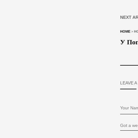
NEXT A
HOME
>
Н
У Пог
LEAVE A