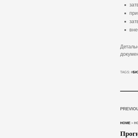
зат
при
зат
вне
Детальн
докумен
TAGS: #
БЮ
PREVIO
HOME
>
Н
Прогн