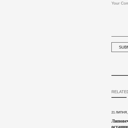
RELATE
21 ЛИПНЯ,
Липовеч
останню