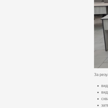
За резу
вид
вид
схв
зат