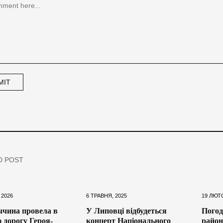
D POST
 2026
6 ТРАВНЯ, 2025
19 ЛЮТ
чина провела в
У Липовці відбудеться
Погод
 дорогу Героя-
концерт Національного
район