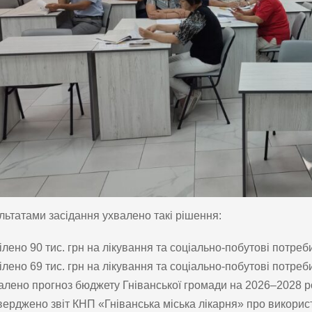
льтатами засідання ухвалено такі рішення:
ілено 90 тис. грн на лікування та соціально-побутові потреби
ілено 69 тис. грн на лікування та соціально-побутові потре
алено прогноз бюджету Гніванської громади на 2026–2028 р
верджено звіт КНП «Гніванська міська лікарня» про використ