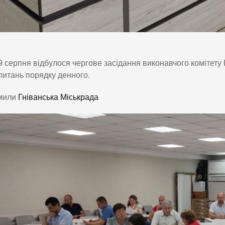
9 серпня відбулося чергове засідання виконавчого комітету Г
питань порядку денного.
мили
Гніванська Міськрада