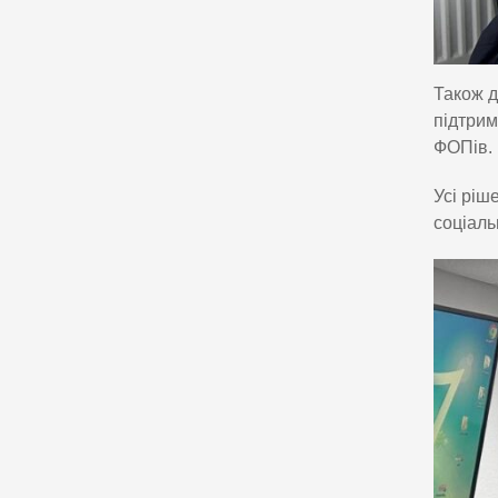
Також 
підтрим
ФОПів.
Усі ріш
соціаль