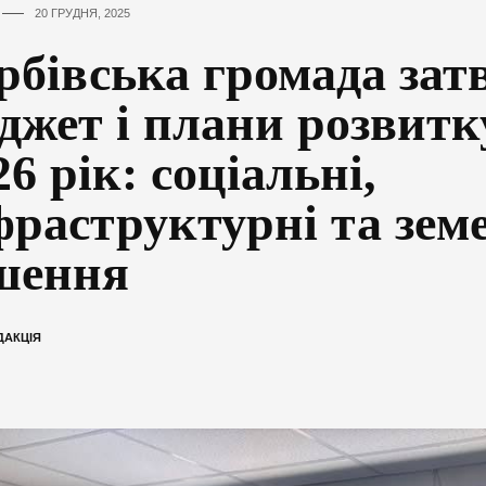
20 ГРУДНЯ, 2025
рбівська громада зат
джет і плани розвитк
26 рік: соціальні,
фраструктурні та зем
шення
ДАКЦІЯ