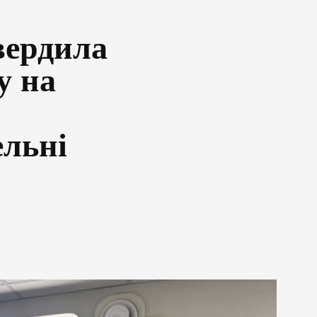
вердила
у на
ельні