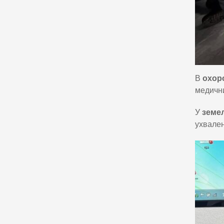
В
охоро
медични
У
земел
ухвален