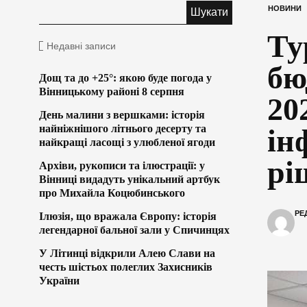
НОВИНИ
Ту
Недавні записи
бю
Дощ та до +25°: якою буде погода у
Вінницькому районі 8 серпня
20
День малини з вершками: історія
найніжнішого літнього десерту та
ін
найкращі ласощі з улюбленої ягоди
рі
Архіви, рукописи та ілюстрації: у
Вінниці видадуть унікальний артбук
про Михайла Коцюбинського
РЕ
Ілюзія, що вражала Європу: історія
легендарної бальної зали у Спичинцях
У Літинці відкрили Алею Слави на
честь шістьох полеглих Захисників
України