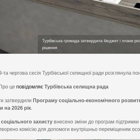
Турбівська громада затвердила бюджет і плани розв
рішення
9-та чергова сесія Турбівської селищної ради розглянула по
Про це
повідомляє
Турбівська селищна рада
ти затвердили
Програму соціально-економічного розвитк
 на 2026 рік
.
і
соціального захисту
внесено зміни до програм підтримки н
творено комісію для допомоги внутрішньо переміщеним осо