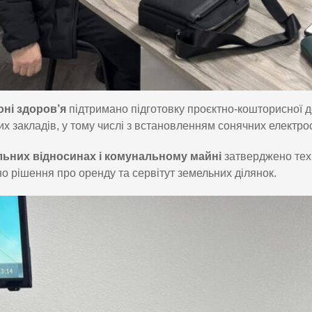
ні здоров’я
підтримано підготовку проєктно-кошторисної до
х закладів, у тому числі з встановленням сонячних електр
ьних відносинах і комунальному майні
затверджено техн
о рішення про оренду та сервітут земельних ділянок.