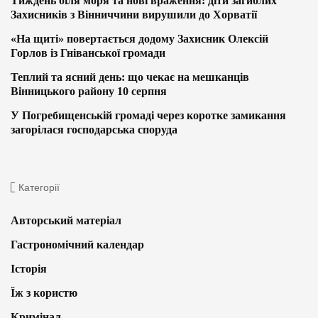
Тиждень біля моря та нові враження: діти загиблих
Захисників з Вінниччини вирушили до Хорватії
«На щиті» повертається додому Захисник Олексій
Горлов із Гніванської громади
Теплий та ясний день: що чекає на мешканців
Вінницького району 10 серпня
У Погребищенській громаді через коротке замикання
загорілася господарська споруда
Категорії
Авторський матеріал
Гастрономічний календар
Історія
Їж з користю
Кримінал