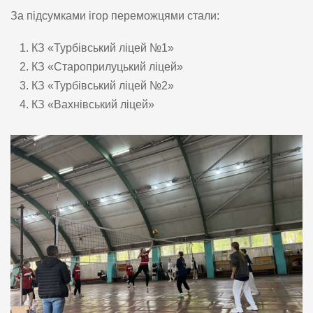
За підсумками ігор переможцями стали:
КЗ «Турбівський ліцей №1»
КЗ «Староприлуцький ліцей»
КЗ «Турбівський ліцей №2»
КЗ «Вахнівський ліцей»