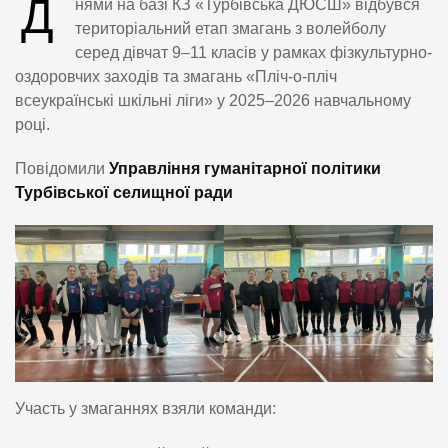
Д
нями на базі КЗ «Турбівська ДЮСШ» відбувся
територіальний етап змагань з волейболу
серед дівчат 9–11 класів у рамках фізкультурно-
оздоровчих заходів та змагань «Пліч-о-пліч
всеукраїнські шкільні ліги» у 2025–2026 навчальному
році.
Повідомили
Управління гуманітарної політики
Турбівської селищної ради
Участь у змаганнях взяли команди: