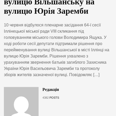
вулицю Вільшанську на
вулицю Юрія Заремби
10 червня відбулося пленарне засідання 64-ї сесії
Іллінецької міської ради VIII скликання під
головуванням міського голови Володимира Ящука. У
ході роботи сесії депутати підтримали рішення про
перейменування вулиці Вільшанської в місті Іллінці на
вулицю Юрія Заремби. Рішення ухвалено з
урахуванням звернення батьків загиблого Захисника
України Юрія Васильовича Заремби та протоколу
зборів жителів зазначеної вулиці. Повідомляє […]
Редакція
4382
POSTS