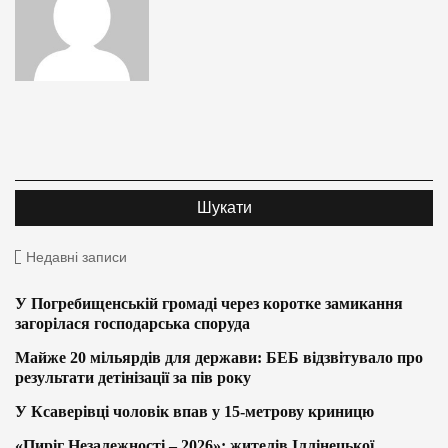
Недавні записи
У Погребищенській громаді через коротке замикання
загорілася господарська споруда
Майже 20 мільярдів для держави: БЕБ відзвітувало про
результати детінізації за пів року
У Ксаверівці чоловік впав у 15-метрову криницю
«Пиріг Незалежності – 2026»: жителів Іллінецької