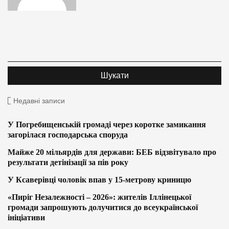
Недавні записи
У Погребищенській громаді через коротке замикання
загорілася господарська споруда
Майже 20 мільярдів для держави: БЕБ відзвітувало про
результати детінізації за пів року
У Ксаверівці чоловік впав у 15-метрову криницю
«Пиріг Незалежності – 2026»: жителів Іллінецької
громади запрошують долучитися до всеукраїнської
ініціативи