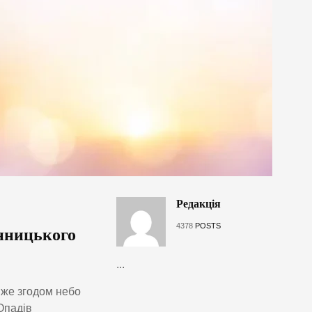
Редакція
4378
POSTS
інницького
...
 вже згодом небо
Опадів