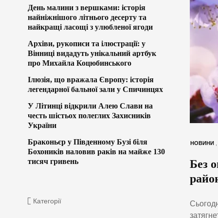
День малини з вершками: історія
найніжнішого літнього десерту та
найкращі ласощі з улюбленої ягоди
Архіви, рукописи та ілюстрації: у
Вінниці видадуть унікальний артбук
про Михайла Коцюбинського
Ілюзія, що вражала Європу: історія
легендарної бальної зали у Спичинцях
У Літинці відкрили Алею Слави на
честь шістьох полеглих Захисників
України
Браконьєр у Південному Бузі біля
НОВИНИ
Бохоників наловив раків на майже 130
тисяч гривень
Без о
райо
Категорії
Сьогодн
затягне