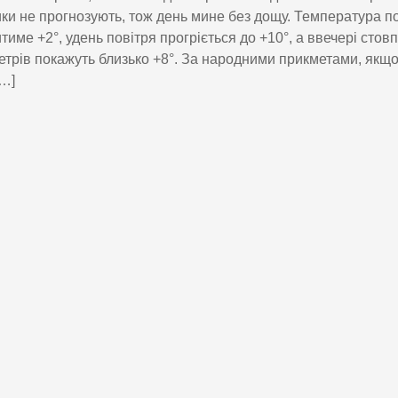
ки не прогнозують, тож день мине без дощу. Температура по
тиме +2°, удень повітря прогріється до +10°, а ввечері стов
трів покажуть близько +8°. За народними прикметами, якщо
[…]