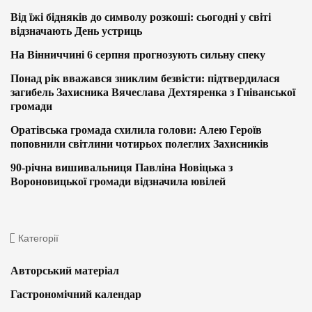
Від їжі бідняків до символу розкоші: сьогодні у світі
відзначають День устриць
На Вінниччині 6 серпня прогнозують сильну спеку
Понад рік вважався зниклим безвісти: підтвердилася
загибель Захисника Вячеслава Дехтяренка з Гніванської
громади
Оратівська громада схилила голови: Алею Героїв
поповнили світлини чотирьох полеглих Захисників
90-річна вишивальниця Павліна Новіцька з
Вороновицької громади відзначила ювілей
Категорії
Авторський матеріал
Гастрономічний календар