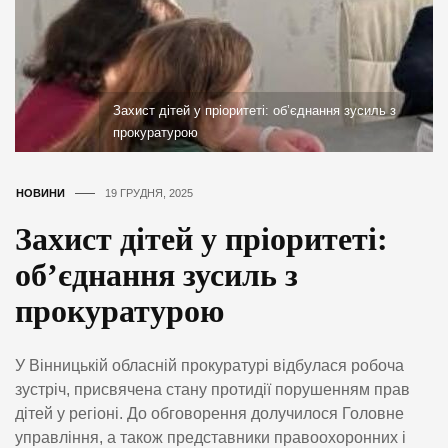
Захист дітей у пріоритеті: об’єднання зусиль з
прокуратурою
НОВИНИ
19 ГРУДНЯ, 2025
Захист дітей у пріоритеті:
об’єднання зусиль з
прокуратурою
У Вінницькій обласній прокуратурі відбулася робоча
зустріч, присвячена стану протидії порушенням прав
дітей у регіоні. До обговорення долучилося Головне
управління, а також представники правоохоронних і