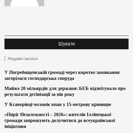
Недавні записи
У Погребищенській громаді через коротке замикання
загорілася господарська споруда
Майже 20 мільярдів для держави: БЕБ відзвітувало про
результати детінізації за пів року
У Ксаверівці чоловік впав у 15-метрову криницю
«Пиріг Незалежності – 2026»: жителів Іллінецької
громади запрошують долучитися до всеукраїнської
ініціативи