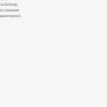
а Білозір,
 За словами
 занепокоєні