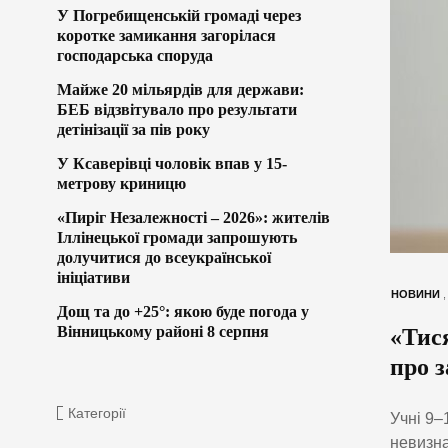
У Погребищенській громаді через
коротке замикання загорілася
господарська споруда
Майже 20 мільярдів для держави:
БЕБ відзвітувало про результати
детінізації за пів року
У Ксаверівці чоловік впав у 15-
метрову криницю
«Пиріг Незалежності – 2026»: жителів
Іллінецької громади запрошують
долучитися до всеукраїнської
ініціативи
НОВИНИ
Дощ та до +25°: якою буде погода у
Вінницькому районі 8 серпня
«Тися
про 
Категорії
Учні 9–
невизна