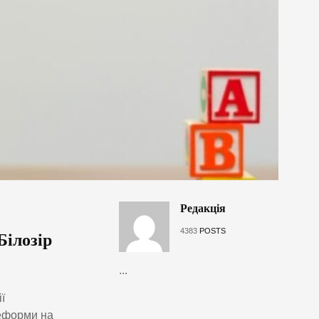
Редакція
4383
POSTS
Білозір
...
ї
реформи на